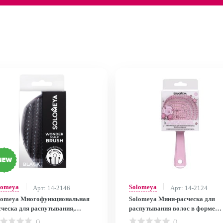
lomeya
Solomeya
Арт: 14-2146
Арт: 14-2124
lomeya Многофункциональная
Solomeya Мини-расческа для
сческа для распутывания,
распутывания волос в форме
ссажа и мытья кожи головы,
леденца, Розовая / Lollipop Sha
()
()