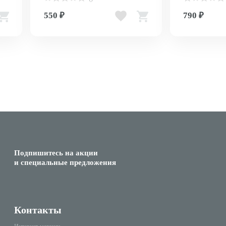
, 1
for dry hair and wet hair mini
ароматом вин
Orange
550 ₽
790 ₽
Подпишитесь на акции
и специальные предложения
Контакты