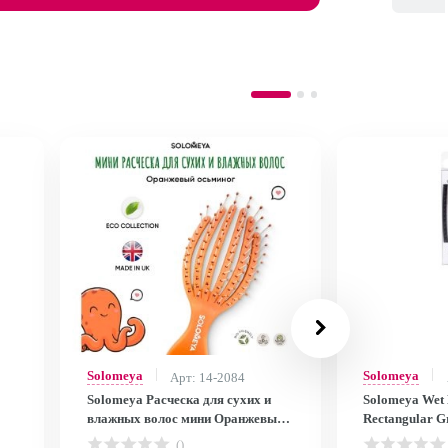
Solomeya
Solomeya
Арт: 14-2084
Solomeya Расческа для сухих и
Solomeya Wet 
влажных волос мини Оранжевый
Rectangular Grape / Расческа для
ped
Осьминог/Detangling octopus brush
сухих и влажн
()