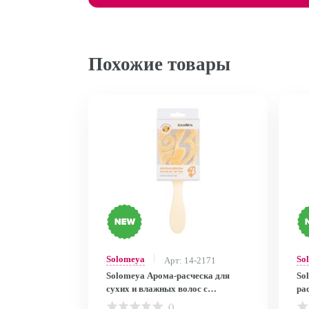
Похожие товары
Solomeya
So
Арт: 14-2171
Solomeya Арома-расческа для
So
сухих и влажных волос с
ра
ароматом Бурбонской ванили в
ма
()