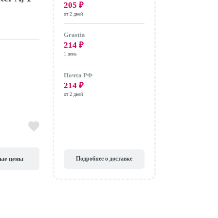
205
₽
от 2 дней
Grastin
214
₽
1 день
Почта РФ
214
₽
от 2 дней
вые цены
Подробнее о доставке