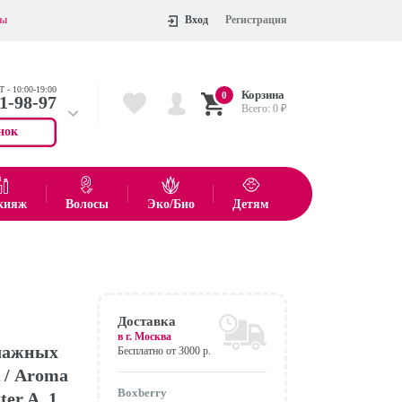
ты
Вход
Регистрация
 - 10:00-19:00
Корзина
0
11-98-97
Всего:
0
₽
нок
 704-55-75
показать все товары
кияж
Волосы
Эко/Био
Детям
Оформить
Доставка
в г.
Москва
влажных
Бесплатно от 3000 р.
 / Aroma
Boxberry
ter A, 1