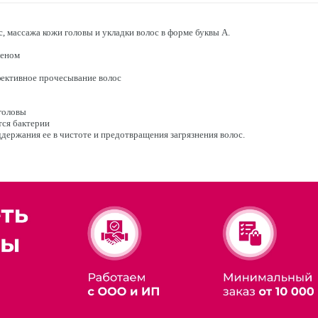
 массажа кожи головы и укладки волос в форме буквы А.
феном
фективное прочесывание волос
головы
тся бактерии
держания ее в чистоте и предотвращения загрязнения волос.