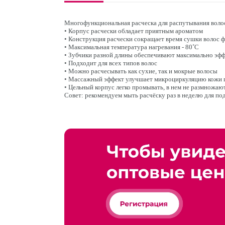
Многофункциональная расческа для распутывания волос,
• Корпус расчески обладает приятным ароматом
• Конструкция расчески сокращает время сушки волос 
• Максимальная температура нагревания - 80˚С
• Зубчики разной длины обеспечивают максимально эф
• Подходит для всех типов волос
• Можно расчесывать как сухие, так и мокрые волосы
• Массажный эффект улучшает микроциркуляцию кожи 
• Цельный корпус легко промывать, в нем не размножаю
Совет: рекомендуем мыть расчёску раз в неделю для под