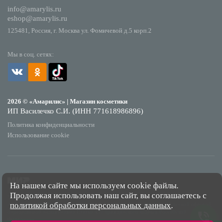
info@amarylis.ru
eshop@amarylis.ru
125481, Россия, г. Москва ул. Фомичевой д.5 корп.2
Мы в соц. сетях:
2026 © «Амарилис» | Магазин косметики
ИП Василечко С.И. (ИНН 771618986896)
Политика конфиденциальности
Использование cookie
На нашем сайте мы используем cookie файлы.
Продолжая использовать наш сайт, вы соглашаетесь с
*Обращаем Ваше внимание на то, что данный интернет-сайт носит исключительно
политикой обработки персональных данных
.
информационный характер и ни при каких условиях не является публичной офертой,
определяемой положениями Статьи 437 Гражданского кодекса Российской
Федерации.