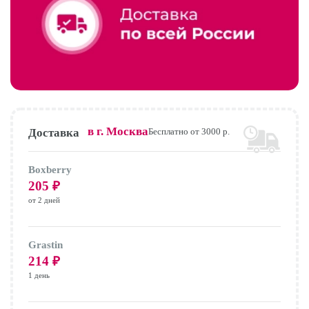
в г.
Москва
Доставка
Бесплатно от 3000 р.
Boxberry
205
₽
от 2 дней
Grastin
214
₽
1 день