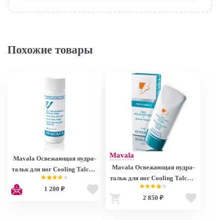
Похожие товары
Mavala
Mavala Освежающая пудра-
Mavala Освежающая пудра-
тальк для ног Cooling Talcum
тальк для ног Cooling Talcum
Powder for Feet 150g 77150
1 200 ₽
Powder for Feet 50g 77114
(проф) 9077150
2 850 ₽
9077114