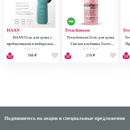
HAAN
Treaclemoon
Tre
HAAN Гель для душа с
Treaclemoon Гель для душа
Tr
пребиотиками и нейтральным
Спелая клубника Sweet
Пр
pH "Мистический лес"
Strawberry dream bath &
cust
780 ₽
270 ₽
Тревел-формат/ Travel Forest
shower gel, 100ml
Grace Body Wash, 60 мл
TMMINI003
Подпишитесь на акции
и специальные предложения