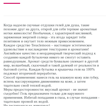
Когда надоели скучные отдушки гелей для душа, такие
похожие друг на друга, открой для себя терпкие ароматные
нотки жимолости! Необычная, с характерной кислинкой,
заряженная энергией солнца - эта ягода зарядит тебя
позитивом и окутает тело нежным прикосновением.
Каждое средство Treaclemoon – настоящее эстетическое
удовольствие и наслаждение текстурами и ароматами!
Английское качество и неординарный творческий подход к
созданию каждой бутылочки никого не смогут оставить
равнодушным. Аромат средств буквально увлекает в другой
мир, волшебный, сказочный и такой далекий от реальности и
бытовой суеты. Каждая бутылка и крышечка геля на 100%
подлежат вторичной переработке.
Способ применения: нанеси гель на влажную кожу или губку,
вспень массирующими движениями на коже, а затем
тщательно смой теплой водой.
Меры предосторожности: вкусный аромат - не значит
съедобно! Гель предназначен только для наружного
применения. Избегай попадания в глаза, в случае попадания -
тщательно промой их водой.
Не тестируется на животных!