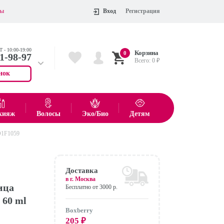
ты
Вход
Регистрация
 - 10:00-19:00
Корзина
0
11-98-97
Всего:
0
₽
нок
 704-55-75
показать все товары
кияж
Волосы
Эко/Био
Детям
LD1F1059
Оформить
Доставка
в г.
Москва
ица
Бесплатно от 3000 р.
 60 ml
Boxberry
205
₽