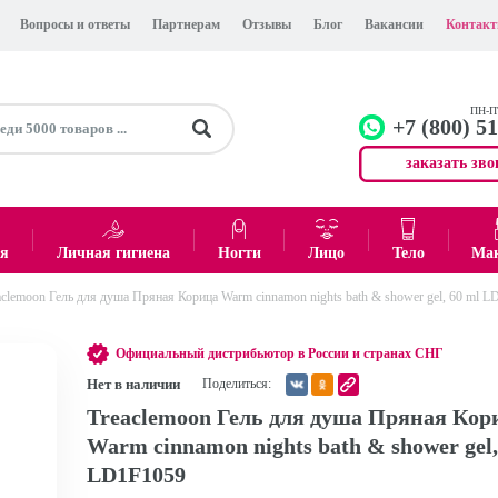
Вопросы и ответы
Партнерам
Отзывы
Блог
Вакансии
Контак
ПН-ПТ
+7 (800) 5
заказать зво
+7 (499)
Офис
ея
Личная гигиена
Ногти
Лицо
Тело
Ма
aclemoon Гель для душа Пряная Корица Warm cinnamon nights bath & shower gel, 60 ml 
0
₽
Итого:
Официальный дистрибьютор в России и странах СНГ
Нет в наличии
Поделиться:
Treaclemoon Гель для душа Пряная Кор
Warm cinnamon nights bath & shower gel,
LD1F1059