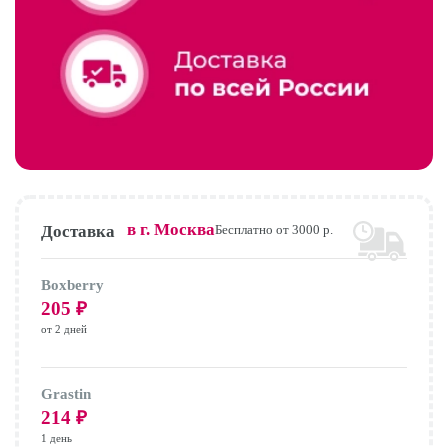
в г.
Москва
Доставка
Бесплатно от 3000 р.
Boxberry
205
₽
от 2 дней
Grastin
214
₽
1 день