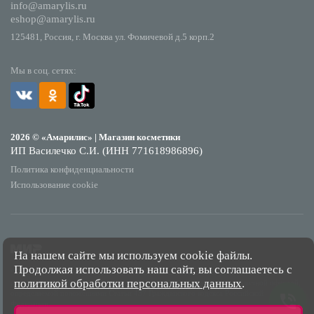
info@amarylis.ru
eshop@amarylis.ru
125481, Россия, г. Москва ул. Фомичевой д.5 корп.2
Мы в соц. сетях:
2026 © «Амарилис» | Магазин косметики
ИП Василечко С.И. (ИНН 771618986896)
Политика конфиденциальности
Использование cookie
На нашем сайте мы используем cookie файлы.
Продолжая использовать наш сайт, вы соглашаетесь с
*Обращаем Ваше внимание на то, что данный интернет-сайт носит исключительно
политикой обработки персональных данных
.
информационный характер и ни при каких условиях не является публичной офертой,
определяемой положениями Статьи 437 Гражданского кодекса Российской
Федерации.