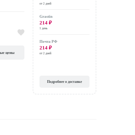
от 2 дней
Grastin
214
₽
1 день
Почта РФ
214
₽
вые цены
от 2 дней
Подробнее о доставке