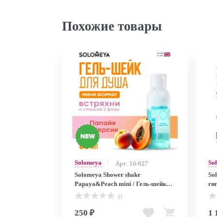
Похожие товары
Solomeya
So
Арт: 16-027
Solomeya Shower shake
So
Papaya&Peach mini / Гель-шейк
ги
для душа Папайя и Персик мини,
c 
()
60 мл SS003-MINI SS003-MINI
чае
250 ₽
1 