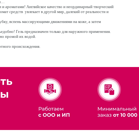
ия…
и и ароматами! Английское качество и неординарный творческий
мат средств увлекает в другой мир, далекий от реальности и
убку, вспень массирующими движениями на коже, а затем
едобно! Гель предназначен только для наружного применения.
ьно промой их водой.
вотного происхождения.