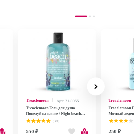
Treaclemoon
Treaclemoon
Арт: 21-0055
Treaclemoon Гель для душа
Treaclemoon 
Поцелуй на пляже / Night beach
Мятный ледене
l
kiss Bath & shower gel, 500 мл
& shower gel,
(39)
VO1F0204
550 ₽
250 ₽