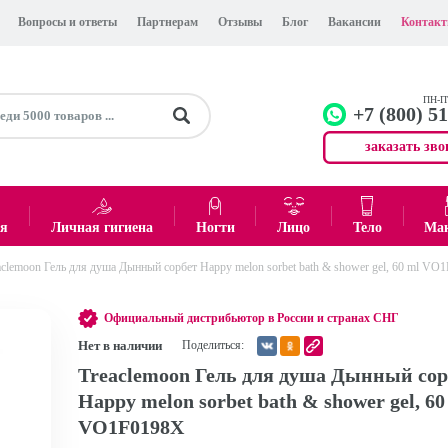
Вопросы и ответы
Партнерам
Отзывы
Блог
Вакансии
Контак
ПН-ПТ
+7 (800) 5
заказать зво
+7 (499)
Офис
ея
Личная гигиена
Ногти
Лицо
Тело
Ма
aclemoon Гель для душа Дынный сорбет Happy melon sorbet bath & shower gel, 60 ml VO
0
₽
Итого:
Официальный дистрибьютор в России и странах СНГ
Нет в наличии
Поделиться:
Treaclemoon Гель для душа Дынный сор
Happy melon sorbet bath & shower gel, 60
VO1F0198X