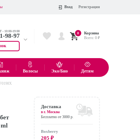
ты
Вход
Регистрация
 - 10:00-19:00
Корзина
0
11-98-97
Всего:
0
₽
нок
 704-55-75
показать все товары
кияж
Волосы
Эко/Био
Детям
1F0198X
Оформить
Доставка
в г.
Москва
бет
Бесплатно от 3000 р.
 ml
Boxberry
205
₽