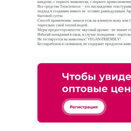
каждому, с первого знакомтсва, с первого прикосновен
Все средства Treaclemoon – это наслаждение текстурам
подход к созданию никого не оставят равнодушным. Аро
бытовой суеты.
Способ применения: нанеси гель на влажную кожу или г
тщательно смой теплой водой.
Меры предосторожности: вкусный аромат - не значит съ
Избегай попадания в глаза, в случае попадания - тщател
Не тестируется на животных! VEGAN-FRIENDLY!
Без парабенов и силиконов, не содержит продуктов жи