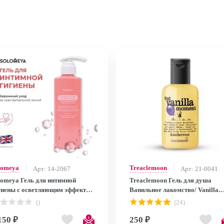
lomeya
Treaclemoon
Арт: 14-2067
Арт: 21-0041
lomeya Гель для интимной
Treaclemoon Гель для душа
гиены с осветляющим эффектом
Ванильное лакомство/ Vanilla
молочной кислотой и зелёным
moment Bath & shower gel, 60 m
()
(24)
м / Lightening Intimate
VO1F0081
Cleansing Wash, 180 мл
150 ₽
250 ₽