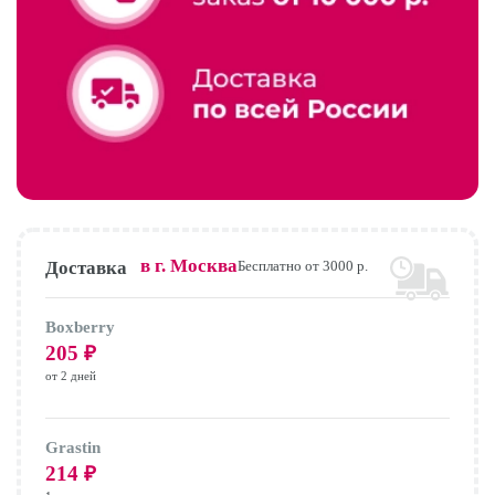
в г.
Москва
Доставка
Бесплатно от 3000 р.
Boxberry
205
₽
от 2 дней
Grastin
214
₽