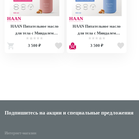
HAAN
HAAN
HAAN Питательное масло
HAAN Питательное масло
для тела с Миндалем
для тела с Миндалем
"Сказочный лотос" /Body Oil
"Утренняя свежесть" /Body
3 500 ₽
3 500 ₽
Tales Of Lotus, 100 мл
Oil Morning Glory, 100 мл
Подпишитесь на акции
и специальные предложения
Интернет-магазин