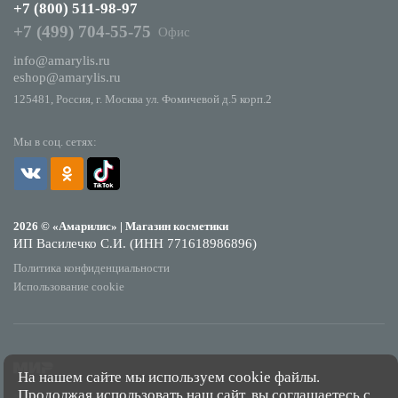
+7 (800) 511-98-97
+7 (499) 704-55-75
Офис
info@amarylis.ru
eshop@amarylis.ru
125481, Россия, г. Москва ул. Фомичевой д.5 корп.2
Мы в соц. сетях:
2026 © «Амарилис» | Магазин косметики
ИП Василечко С.И. (ИНН 771618986896)
Политика конфиденциальности
Использование cookie
На нашем сайте мы используем cookie файлы.
Продолжая использовать наш сайт, вы соглашаетесь с
*Обращаем Ваше внимание на то, что данный интернет-сайт носит исключительно