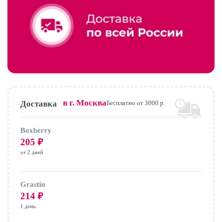
в г.
Москва
Доставка
Бесплатно от 3000 р.
Boxberry
205
₽
от 2 дней
Grastin
214
₽
1 день