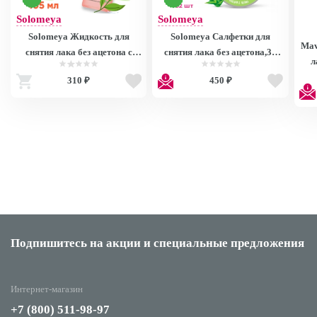
Solomeya
Solomeya
Solomeya Жидкость для
Solomeya Салфетки для
Mav
снятия лака без ацетона с
снятия лака без ацетона,32
л
Витамином В5,
шт / Nail polish remover pads
310 ₽
450 ₽
Оранжевая/Strengthening Nail
acetone free, 32 pcs
Polish Remover acetone free
with Vitamin B5,Orange(105
мл)
Подпишитесь на акции
и специальные предложения
Интернет-магазин
+7 (800) 511-98-97