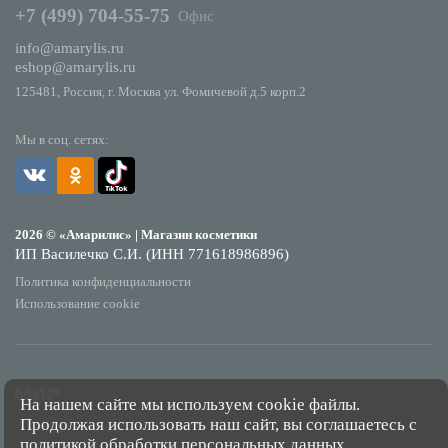
+7 (499) 704-55-75
Офис
info@amarylis.ru
eshop@amarylis.ru
125481, Россия, г. Москва ул. Фомичевой д.5 корп.2
Мы в соц. сетях:
2026 © «Амарилис» | Магазин косметики
ИП Василечко С.И. (ИНН 771618986896)
Политика конфиденциальности
Использование cookie
На нашем сайте мы используем cookie файлы.
Продолжая использовать наш сайт, вы соглашаетесь с
*Обращаем Ваше внимание на то, что данный интернет-сайт носит исключительно
политикой обработки персональных данных
.
информационный характер и ни при каких условиях не является публичной офертой,