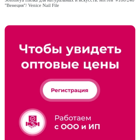
Solomeya Пилка для натуральных и искусств. ногтей #180/240
"Венеция"/ Venice Nail File