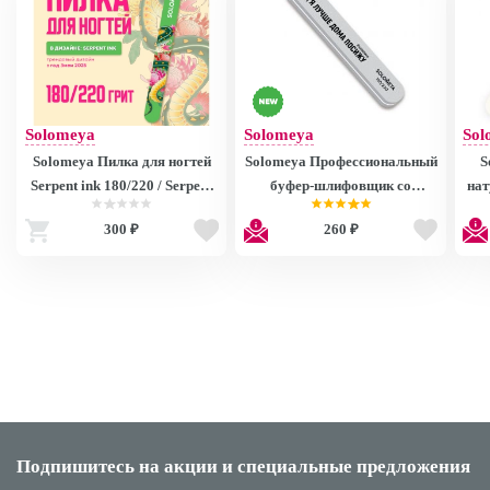
Solomeya
Solomeya
Sol
Solomeya Пилка для ногтей
Solomeya Профессиональный
S
Serpent ink 180/220 / Serpent
буфер-шлифовщик со
нат
ink Nail File, 1 шт.
смыслом "Нет, я лучше дома
300 ₽
260 ₽
посижу", 150/220 грит / File
240
Mega Sponge 150/220
Подпишитесь на акции
и специальные предложения