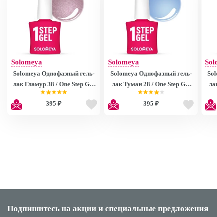
Solomeya
Solomeya
Sol
Solomeya Однофазный гель-
Solomeya Однофазный гель-
So
лак Гламур 38 / One Step Gel
лак Туман 28 / One Step Gel
ла
Glamour 38
Mist 28
395 ₽
395 ₽
Подпишитесь на акции
и специальные предложения