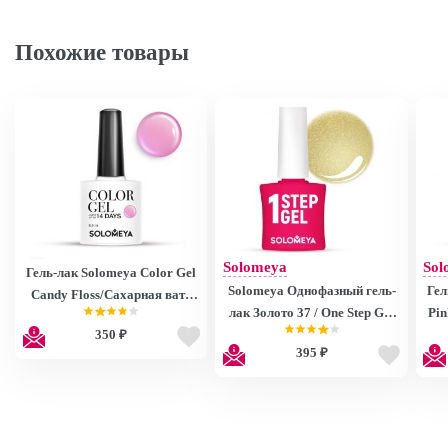
Похожие товары
Solomeya
Sol
Гель-лак Solomeya Color Gel
Solomeya Однофазный гель-
Гел
Candy Floss/Сахарная вата
лак Золото 37 / One Step Gel
Pin
30
350 ₽
Gold 37
395 ₽