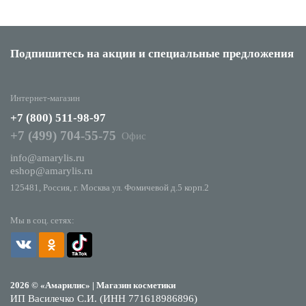
Подпишитесь на акции
и специальные предложения
Интернет-магазин
+7 (800) 511-98-97
+7 (499) 704-55-75
Офис
info@amarylis.ru
eshop@amarylis.ru
125481, Россия, г. Москва ул. Фомичевой д.5 корп.2
Мы в соц. сетях:
2026 © «Амарилис» | Магазин косметики
ИП Василечко С.И. (ИНН 771618986896)