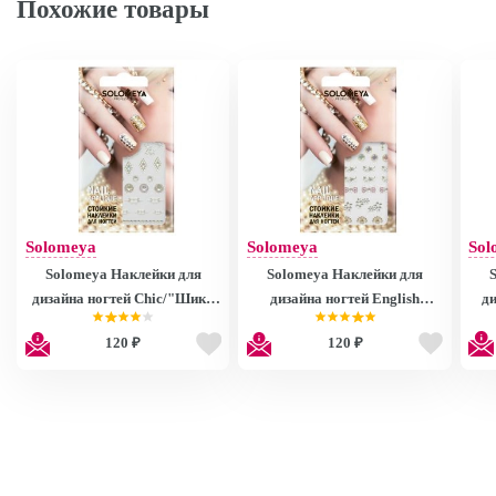
Похожие товары
Solomeya
Solomeya
Sol
Solomeya Наклейки для
Solomeya Наклейки для
дизайна ногтей Chic/"Шик"
дизайна ногтей English
ди
963273
style/"Английский стиль"
120 ₽
120 ₽
963272