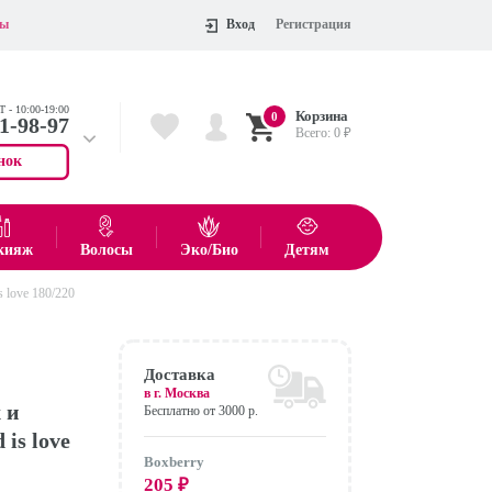
ты
Вход
Регистрация
 - 10:00-19:00
Корзина
0
11-98-97
Всего:
0
₽
нок
 704-55-75
показать все товары
кияж
Волосы
Эко/Био
Детям
 love 180/220
Оформить
Доставка
в г.
Москва
 и
Бесплатно от 3000 р.
 is love
Boxberry
205
₽