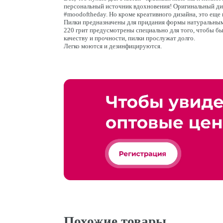
персональный источник вдохновения! Оригинальный ди
#moodoftheday. Но кроме креативного дизайна, это ещ
Пилки предназначены для придания формы натуральным 
220 грит предусмотрены специально для того, чтобы бы
качеству и прочности, пилки прослужат долго.
Легко моются и дезинфицируются.
Похожие товары