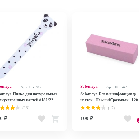
lomeya
Solomeya
Арт: 06-787
Арт: 06-542
lomeya Пилка для натуральных
Solomeya Блок-шлифовщик д/
скусственных ногтей #180/220
ногтей "Нежный"розовый" 120
анда"/Panda Nail File 96425
грит/Delicate Pink Sanding Bloc
(36)
(17)
142522 (#120)
0 ₽
100 ₽