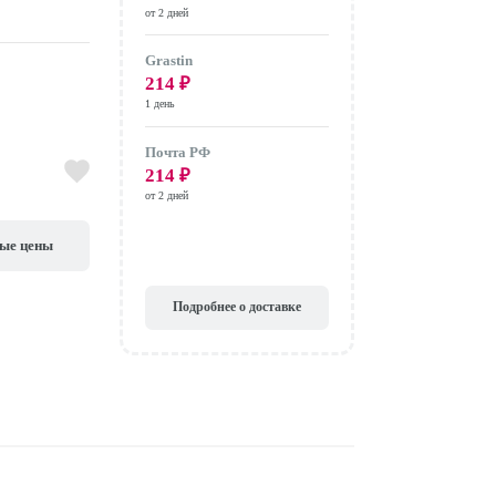
от 2 дней
Grastin
214
₽
1 день
Почта РФ
214
₽
от 2 дней
вые цены
Подробнее о доставке