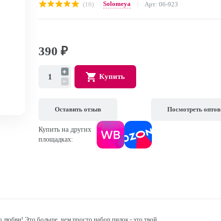
Solomeya
(16)
Арт: 06-923
390
₽
Купить
Оставить отзыв
Посмотреть опто
Купить на других
площадках:
о любви! Это больше, чем просто набор пилок - это твой