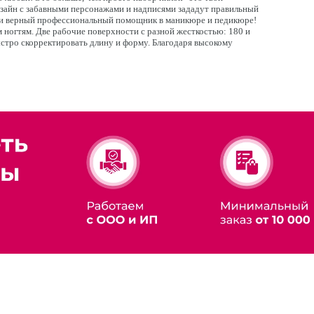
зайн с забавными персонажами и надписями зададут правильный
е и верный профессиональный помощник в маникюре и педикюре!
ногтям. Две рабочие поверхности с разной жесткостью: 180 и
стро скорректировать длину и форму. Благодаря высокому