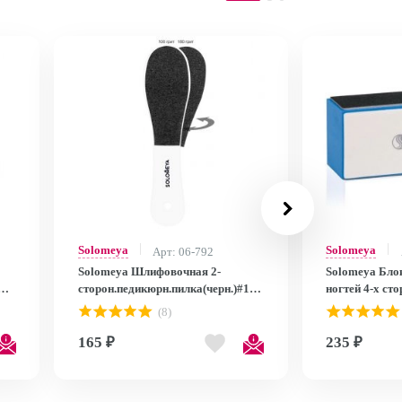
Solomeya
Solomeya
Арт: 06-792
Solomeya Шлифовочная 2-
Solomeya Бло
сторон.педикюрн.пилка(черн.)#100/180Personal
ногтей 4-х ст
k
Gadget Black Pedicure Nail FileС8
Buffer 1510
(8)
165 ₽
235 ₽