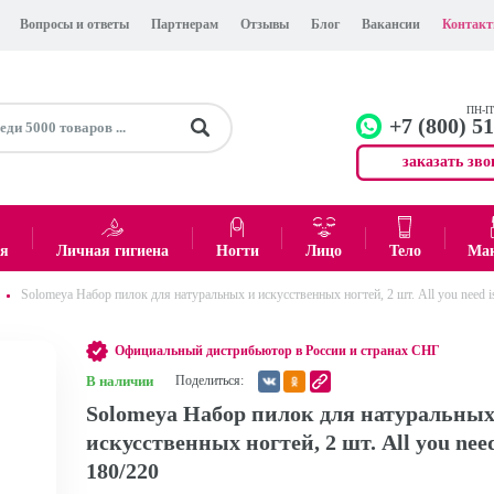
Вопросы и ответы
Партнерам
Отзывы
Блог
Вакансии
Контак
ПН-ПТ
+7 (800) 5
заказать зво
+7 (499)
Офис
ея
Личная гигиена
Ногти
Лицо
Тело
Ма
Solomeya Набор пилок для натуральных и искусственных ногтей, 2 шт. All you need is
0
₽
Итого:
Официальный дистрибьютор в России и странах СНГ
В наличии
Поделиться:
Solomeya Набор пилок для натуральных
искусственных ногтей, 2 шт. All you need
180/220