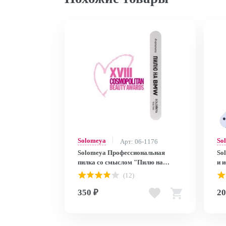
Solomeya
So
Арт: 06-1176
Solomeya Профессиональная
So
пилка со смыслом "Пилю на
и и
BMW", 150/150 грит Professional
"П
(12)
File Deluxe Premium Zebra 150/150
350 ₽
20