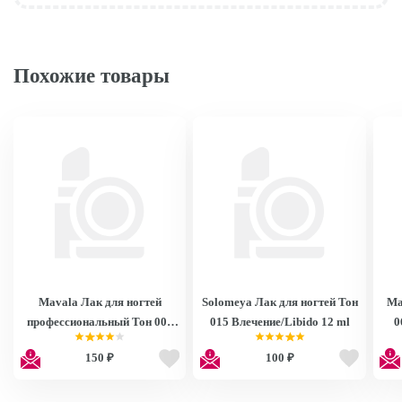
Похожие товары
Mavala Лак для ногтей
Solomeya Лак для ногтей Тон
Ma
профессиональный Тон 007
015 Влечение/Libido 12 ml
0
Макао/Macao 92707C
150 ₽
100 ₽