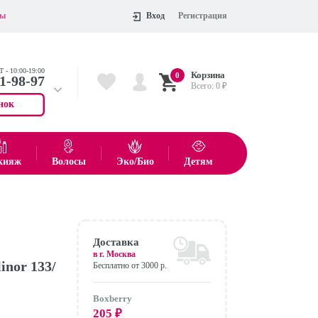
ты
Вход
Регистрация
 - 10:00-19:00
Корзина
0
11-98-97
Всего:
0
₽
нок
 704-55-75
показать все товары
кияж
Волосы
Эко/Био
Детям
Оформить
Доставка
в г.
Москва
inor 133/
Бесплатно от 3000 р.
Boxberry
205
₽