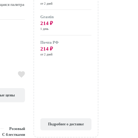
от 2 дней
щаяся палитра
Grastin
214
₽
1 день
Почта РФ
214
₽
от 2 дней
вые цены
Подробнее о доставке
Розовый
С блестками