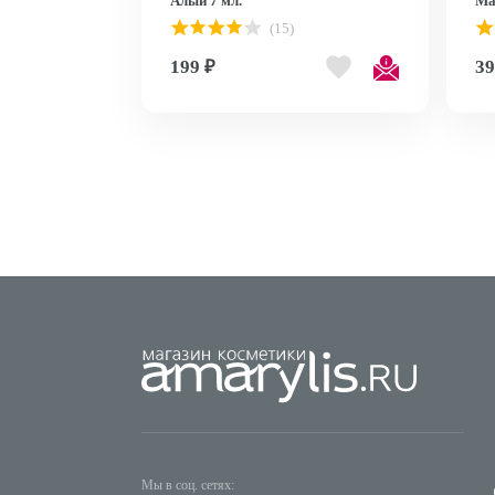
Алый 7 мл.
Ma
(15)
199 ₽
39
Мы в соц. сетях: