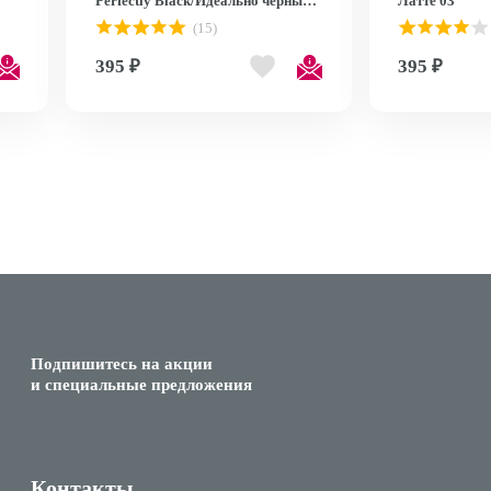
Perfectly Black/Идеально черный
Латте 03
60
(15)
395 ₽
395 ₽
Подпишитесь на акции
и специальные предложения
Контакты