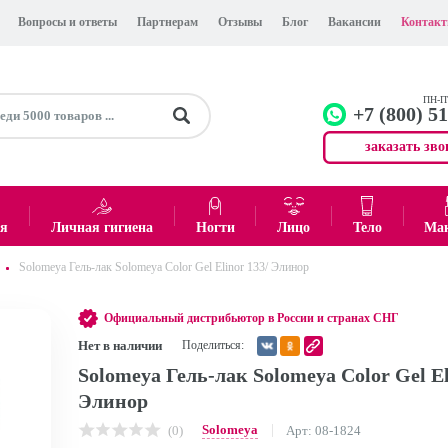
Вопросы и ответы
Партнерам
Отзывы
Блог
Вакансии
Контак
ПН-ПТ
+7 (800) 5
заказать зво
+7 (499)
Офис
ея
Личная гигиена
Ногти
Лицо
Тело
Ма
Solomeya Гель-лак Solomeya Color Gel Elinor 133/ Элинор
0
₽
Итого:
Официальный дистрибьютор в России и странах СНГ
Нет в наличии
Поделиться:
Solomeya Гель-лак Solomeya Color Gel El
Элинор
Solomeya
(0)
Арт: 08-1824