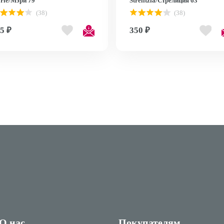
rie/Мэри 79
Strelitzia/Cтрелиция 63
(38)
(38)
5 ₽
350 ₽
О нас
Покупателям