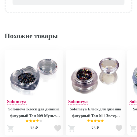
Похожие товары
Solomeya
Solomeya
Sol
Solomeya Блеск для дизайна
Solomeya Блеск для дизайна
So
фигурный Тон 009 Мульти
фигурный Тон 011 Звезды
голографические
Задиака/Zodiac Stars
75 ₽
75 ₽
волокна/Multi Hologram
Fibres
в