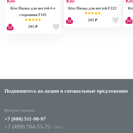
Kiss
Kiss
Kis
Kiss Пилка для ногтей 4-х
Kiss Пилка для ногтей F222
Ki
сторонняя F101
295 ₽
295 ₽
Подпишитесь на акции
и специальные предложения
Интернет-магазин
+7 (800) 511-98-97
+7 (499) 704-55-75
Офис