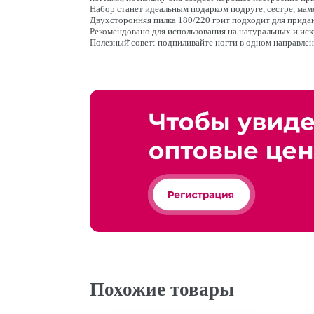
Набор станет идеальным подарком подруге, сестре, маме
Двухсторонняя пилка 180/220 грит подходит для прида
Рекомендовано для использования на натуральных и иск
Полезный̆ совет: подпиливайте ногти в одном направлен
Похожие товары