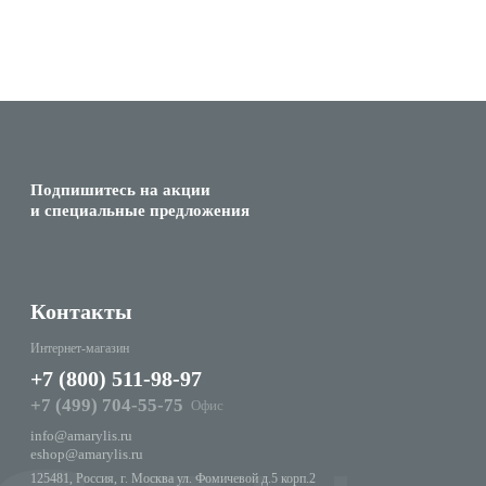
Подпишитесь на акции
и специальные предложения
Контакты
Интернет-магазин
+7 (800) 511-98-97
+7 (499) 704-55-75
Офис
info@amarylis.ru
eshop@amarylis.ru
125481, Россия, г. Москва ул. Фомичевой д.5 корп.2