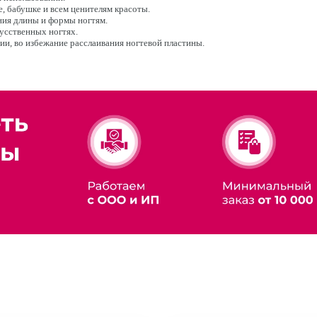
, бабушке и всем ценителям красоты.
ния длины и формы ногтям.
усственных ногтях.
ии, во избежание расслаивания ногтевой пластины.