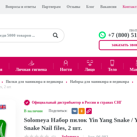
Вопросы и ответы
Партнерам
Отзывы
Блог
Вакансии
Контак
ПН-ПТ
+7 (800) 5
заказать зво
+7 (499)
Офис
ея
Личная гигиена
Ногти
Лицо
Тело
Ма
Пилки для маникюра и педикюра
Наборы для маникюра и педикюра
0
₽
Итого:
s, 2 шт.
Официальный дистрибьютор в России и странах СНГ
В наличии
Поделиться:
Solomeya Набор пилок Yin Yang Snake / 
Snake Nail files, 2 шт.
Solomeya
(0)
Арт: 06-983