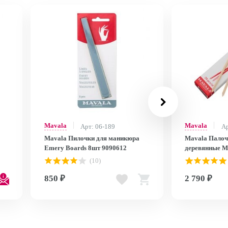
Mavala
Mavala
Арт: 06-189
Ар
Mavala Пилочки для маникюра
Mavala Палоч
Emery Boards 8шт 9090612
деревянные Ma
/
90652 (проф)
(10)
850 ₽
2 790 ₽