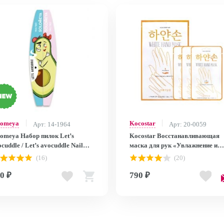
lomeya
Kocostar
Арт: 14-1964
Арт: 20-0059
lomeya Набор пилок Let’s
Kocostar Восстанавливающая
cuddle / Let’s avocuddle Nail
маска для рук «Увлажнение и
es, 2 шт.
Сияние» Набор из 3 шт. 3 х 8 мл 
(16)
(20)
White Hand Mask
0 ₽
790 ₽