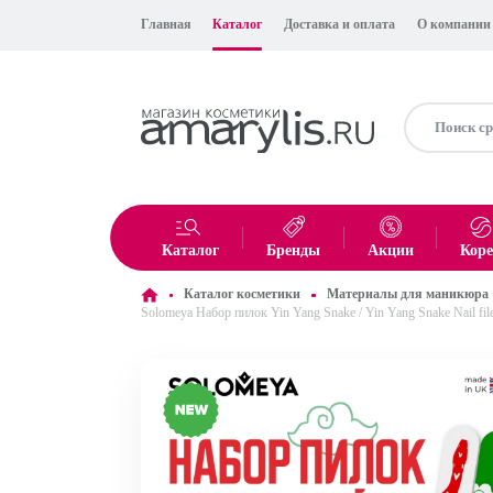
Главная
Каталог
Доставка и оплата
О компании
Каталог
Бренды
Акции
Кор
Каталог косметики
Материалы для маникюра
Solomeya Набор пилок Yin Yang Snake / Yin Yang Snake Nail file