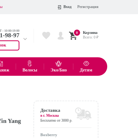
ты
Вход
Регистрация
 - 10:00-19:00
Корзина
0
11-98-97
Всего:
0
₽
нок
 704-55-75
показать все товары
кияж
Волосы
Эко/Био
Детям
Оформить
Доставка
в г.
Москва
Yin Yang
Бесплатно от 3000 р.
Boxberry