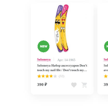
Solomeya
So
Арт: 14-1965
Solomeya Набор аксессуаров Don’t
So
touch my nail file / Don’t touch my
avo
nail file Accessory Kit , 2 шт.
fil
(32)
390 ₽
39