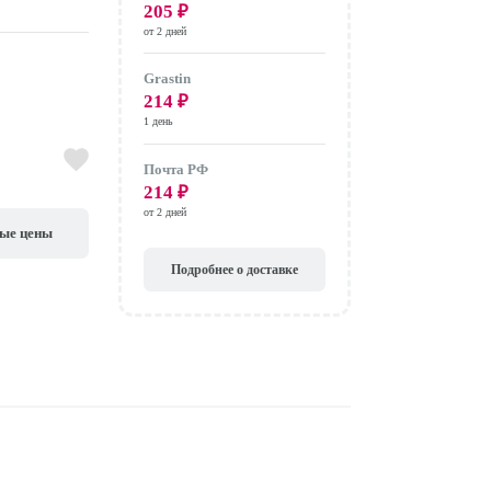
205
₽
от 2 дней
Grastin
214
₽
1 день
Почта РФ
214
₽
от 2 дней
вые цены
Подробнее о доставке