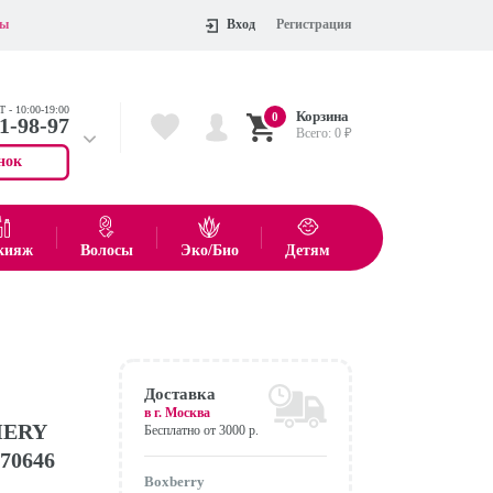
ты
Вход
Регистрация
 - 10:00-19:00
Корзина
0
11-98-97
Всего:
0
₽
нок
 704-55-75
показать все товары
кияж
Волосы
Эко/Био
Детям
Оформить
Доставка
в г.
Москва
MERY
Бесплатно от 3000 р.
70646
Boxberry