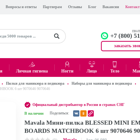
Вопросы и ответы
Партнерам
Отзывы
Блог
Вакансии
Контак
ПН-ПТ
+7 (800) 5
заказать зво
+7 (499)
Офис
ея
Личная гигиена
Ногти
Лицо
Тело
Ма
Пилки для маникюра и педикюра
Наборы для маникюра и педикюра
0
₽
Итого:
BOOK 6 шт 9070646 9070646
Официальный дистрибьютор в России и странах СНГ
В наличии
Поделиться:
Mavala Мини-пилка BLESSED MINI E
BOARDS MATCHBOOK 6 шт 9070646 90
Mavala
(0)
Арт: 06-980