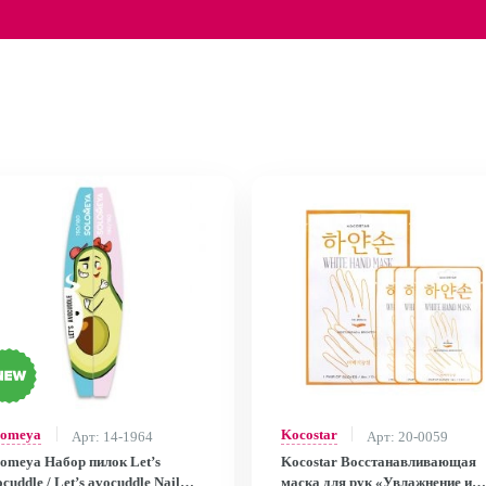
lomeya
Kocostar
Арт: 14-1964
Арт: 20-0059
lomeya Набор пилок Let’s
Kocostar Восстанавливающая
cuddle / Let’s avocuddle Nail
маска для рук «Увлажнение и