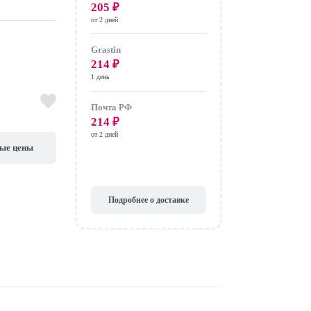
205
₽
от 2 дней
Grastin
214
₽
1 день
Почта РФ
214
₽
от 2 дней
вые цены
Подробнее о доставке