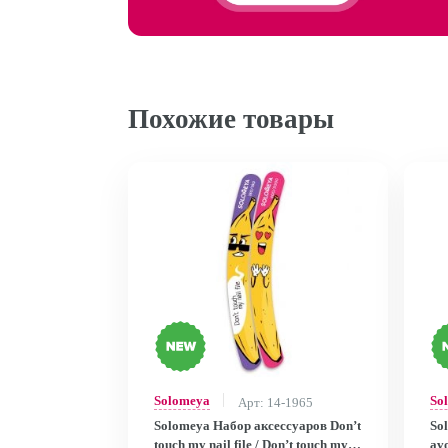
Похожие товары
Solomeya
So
Арт: 14-1965
Solomeya Набор аксессуаров Don’t
So
touch my nail file / Don’t touch my
avo