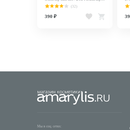
nail file Accessory Kit , 2 шт.
fil
(32)
390 ₽
39
Мы в соц. сетях: