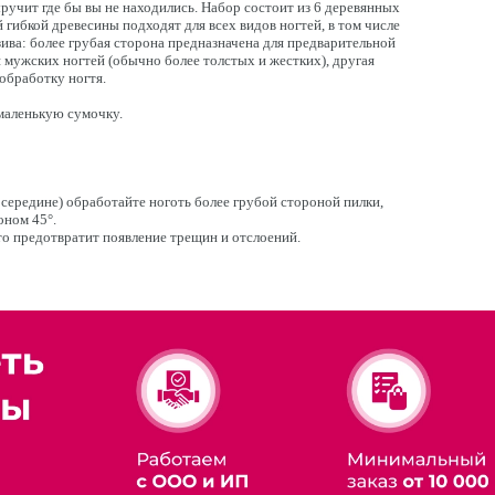
ручит где бы вы не находились. Набор состоит из 6 деревянных
 гибкой древесины подходят для всех видов ногтей, в том числе
ива: более грубая сторона предназначена для предварительной
я мужских ногтей (обычно более толстых и жестких), другая
 обработку ногтя.
маленькую сумочку.
 середине) обработайте ноготь более грубой стороной пилки,
оном 45°.
то предотвратит появление трещин и отслоений.