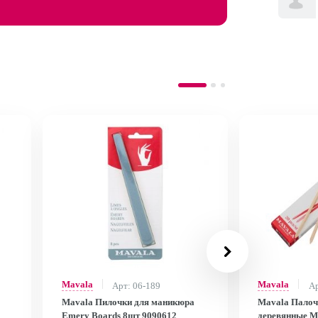
Mavala
Mavala
Арт: 06-189
Ар
Mavala Пилочки для маникюра
Mavala Палоч
Emery Boards 8шт 9090612
деревянные Ma