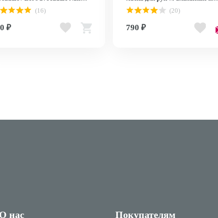
es, 2 шт.
Сияние» Набор из 3 шт. 3 х 8 мл 
(16)
(20)
White Hand Mask
0 ₽
790 ₽
О нас
Покупателям