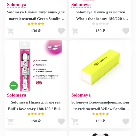
Solomeya
Solomeya
Solomeya Блок-шлифовщик для
Solomeya Пилка для ногтей
ногтей зеленый Green Sanding
Who's that beauty 180/220 /
Block 1737
Who's that beauty Nail File, 1 шт.
130 ₽
150 ₽
Solomeya
Solomeya
Solomeya Пилка для ногтей
Solomeya Блок-шлифовщик для
Bull's love story 180/180 / Bull's
ногтей желтый Yellow Sanding
love story Nail File, 1 шт.
Block 1735
150 ₽
130 ₽