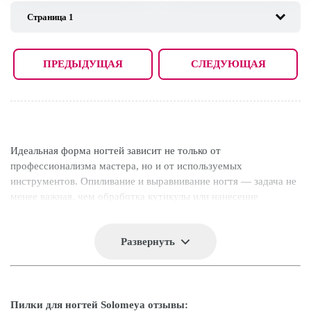
ПРЕДЫДУЩАЯ
СЛЕДУЮЩАЯ
Идеальная форма ногтей зависит не только от
профессионализма мастера, но и от используемых
инструментов. Опиливание и выравнивание ногтя — задача не
менее важная, чем обработка кутикулы или нанесение
покрытия. Поэтому для этой работы лучше всего подойдут
пилки, созданные специально для подпиливания, полировки
Развернуть
или шлифовки ногтей. Использовать один и тот же инструмент
для решения всех задач нельзя, так можно повредить ногтевую
пластину или не получить желаемый результат.
Английский бренд Solomeya предлагает большой выбор
Пилки для ногтей Solomeya отзывы: