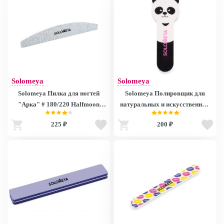
Solomeya
Solomeya
Solomeya Пилка для ногтей
Solomeya Полировщик для
"Арка" # 180/220 Halfmoon
натуральных и искусственных
zebra file with logo 261320
ногтей “Маленькая Панда»
225 ₽
200 ₽
#400/3000 /Llittle Panda Shiner
Bear 3 Bear 3/2