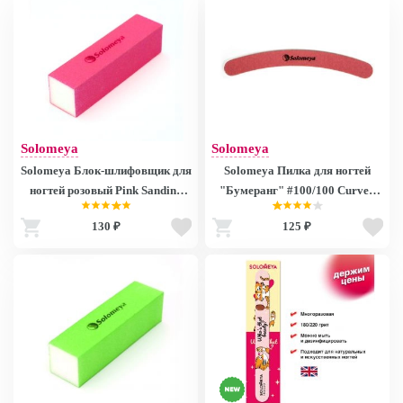
Solomeya
Solomeya
Solomeya Блок-шлифовщик для
Solomeya Пилка для ногтей
ногтей розовый Pink Sanding
"Бумеранг" #100/100 Curved
Block 1734
Pink File 0808
130 ₽
125 ₽