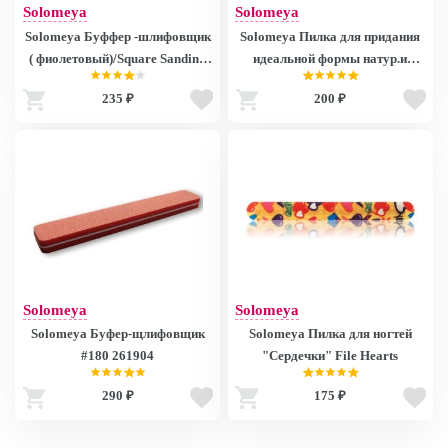
Solomeya
Solomeya
Solomeya Буффер -шлифовщик
Solomeya Пилка для придания
( фиолетовый)/Square Sanding
идеальной формы натур.и
Sponge #80/80 Violet
исскуств. ногтям "Поцелуй"
235 ₽
200 ₽
180/220грит. 141636
Solomeya
Solomeya
Solomeya Буфер-щлифовщик
Solomeya Пилка для ногтей
#180 261904
"Сердечки" File Hearts
290 ₽
175 ₽