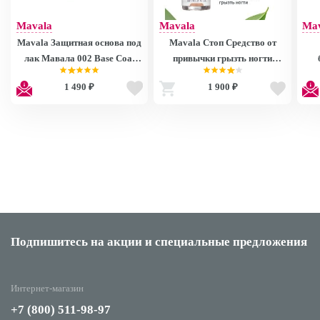
Mavala
Mavala
Ma
Mavala Защитная основа под
Mavala Стоп Средство от
лак Мавала 002 Base Coat
привычки грызть ногти
Mavala 002 10ml 9090214
Mavala Stop 10 ml 90314
Ма
1 490 ₽
1 900 ₽
Подпишитесь на акции
и специальные предложения
Интернет-магазин
+7 (800) 511-98-97