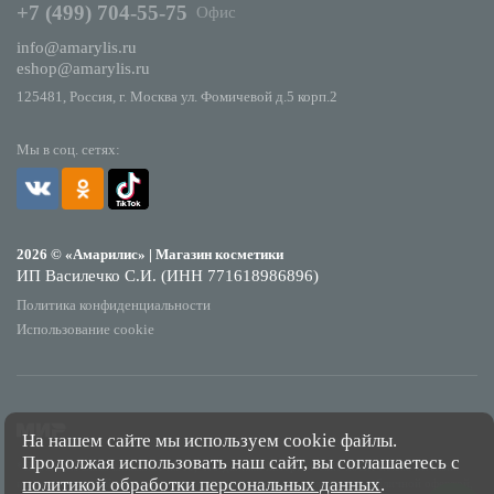
+7 (499) 704-55-75
Офис
info@amarylis.ru
eshop@amarylis.ru
125481, Россия, г. Москва ул. Фомичевой д.5 корп.2
Мы в соц. сетях:
2026 © «Амарилис» | Магазин косметики
ИП Василечко С.И. (ИНН 771618986896)
Политика конфиденциальности
Использование cookie
На нашем сайте мы используем cookie файлы.
Продолжая использовать наш сайт, вы соглашаетесь с
*Обращаем Ваше внимание на то, что данный интернет-сайт носит исключительно
политикой обработки персональных данных
.
информационный характер и ни при каких условиях не является публичной офертой,