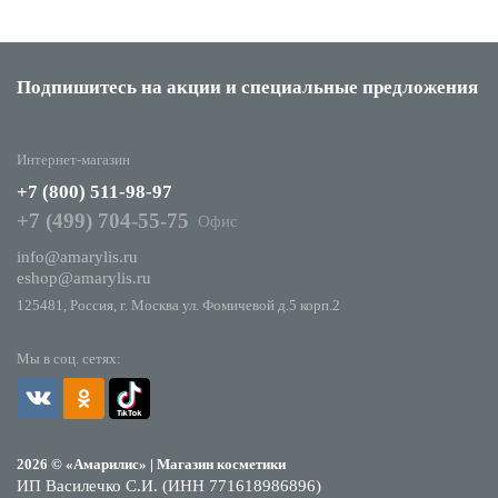
Подпишитесь на акции
и специальные предложения
Интернет-магазин
+7 (800) 511-98-97
+7 (499) 704-55-75
Офис
info@amarylis.ru
eshop@amarylis.ru
125481, Россия, г. Москва ул. Фомичевой д.5 корп.2
Мы в соц. сетях:
2026 © «Амарилис» | Магазин косметики
ИП Василечко С.И. (ИНН 771618986896)