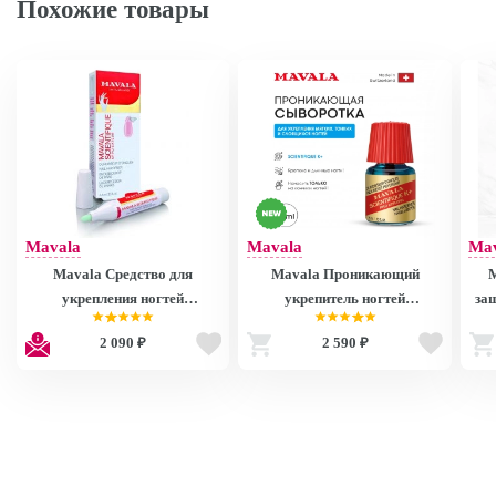
Похожие товары
Mavala
Mavala
Ma
Mavala Средство для
Mavala Проникающий
укрепления ногтей
укрепитель ногтей
защ
Сайнтифик-карандаш.
Сайнтифик К+ Scientifique К+
Ма
2 090 ₽
2 590 ₽
Scientifique 4.5 ml 9099900/14
5 ml 9099514