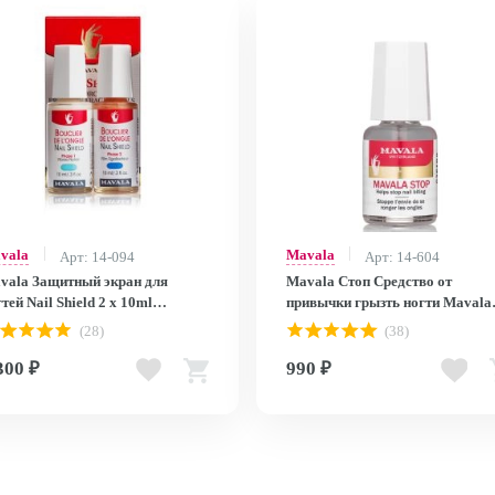
vala
Mavala
Арт: 14-094
Арт: 14-604
vala Защитный экран для
Mavala Стоп Средство от
тей Nail Shield 2 x 10ml
привычки грызть ногти Mavala
90814
Stop 5ml (на блистере) 9090374
(28)
(38)
300 ₽
990 ₽