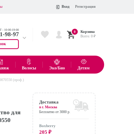
ты
Вход
Регистрация
 - 10:00-19:00
Корзина
0
11-98-97
Всего:
0
₽
нок
 704-55-75
показать все товары
кияж
Волосы
Эко/Био
Детям
9070550 (проф.)
Оформить
Доставка
в г.
Москва
тво для
Бесплатно от 3000 р.
0550
Boxberry
205
₽