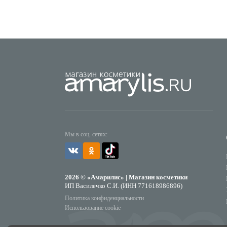
Мы в соц. сетях:
2026 © «Амарилис» | Магазин косметики
ИП Василечко С.И. (ИНН 771618986896)
Политика конфиденциальности
Использование cookie