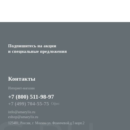
Подпишитесь на акции
и специальные предложения
Контакты
Интернет-магазин
+7 (800) 511-98-97
+7 (499) 704-55-75
Офис
info@amarylis.ru
eshop@amarylis.ru
125481, Россия, г. Москва ул. Фомичевой д.5 корп.2