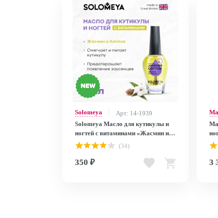
Solomeya
Ma
Арт: 14-1939
Solomeya Масло для кутикулы и
Ma
ногтей с витаминами «Жасмин и
ног
Хлопок» 9 мл/ Cuticle Oil "Jasmine
90
(34)
and Cotton", 9 ml
350 ₽
3 