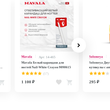
Mavala
Solomeya
Арт: 14-465
Mavala Белый карандаш для
Solomeya Дву
ногтей Nail-White Crayon 9090615
кутикулы с а
Сочный грейпф
(17)
Oil with antiox
grapefruit 12 
1 100 ₽
295 ₽