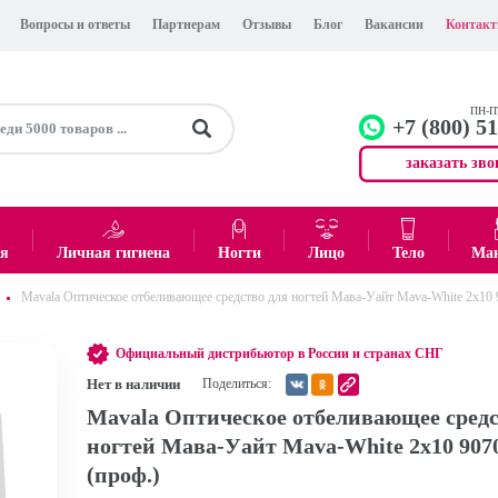
Вопросы и ответы
Партнерам
Отзывы
Блог
Вакансии
Контак
ПН-ПТ
+7 (800) 5
заказать зво
+7 (499)
Офис
ея
Личная гигиена
Ногти
Лицо
Тело
Ма
Mavala Оптическое отбеливающее средство для ногтей Мава-Уайт Mava-White 2х10 
0
₽
Итого:
Официальный дистрибьютор в России и странах СНГ
Нет в наличии
Поделиться:
Mavala Оптическое отбеливающее средс
ногтей Мава-Уайт Mava-White 2х10 907
(проф.)