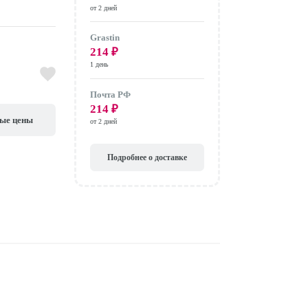
от 2 дней
Grastin
214
₽
1 день
Почта РФ
214
₽
вые цены
от 2 дней
Подробнее о доставке