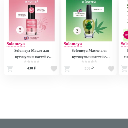
Solomeya
Solomeya
Sol
Solomeya Масло для
Solomeya Масло для
кутикулы и ногтей с
кутикулы и ногтей с
сы
натуральным экстрактом
витаминами «Семена
мас
430 ₽
350 ₽
Монарды 9 мл/ Cuticle Oil
конопли» 9 мл/ Cuticle Oil
/ N
with natural extract Monarda,
"Hemp Seed", 9 ml
wit
9 ml