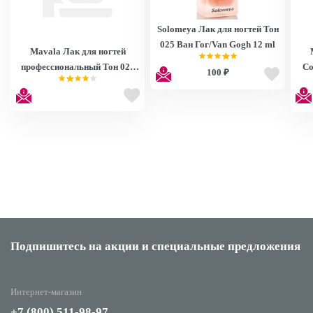
Solomeya Лак для ногтей Тон
025 Ван Гог/Van Gogh 12 ml
Mavala Лак для ногтей
профессиональный Тон 022
Со
100 ₽
Женева/Geneve 92722N
Подпишитесь на акции
и специальные предложения
Интернет-магазин
+7 (800) 511-98-97