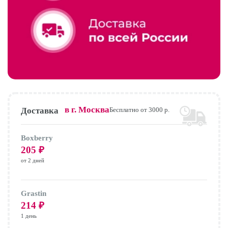
в г.
Москва
Доставка
Бесплатно от 3000 р.
Boxberry
205
₽
от 2 дней
Grastin
214
₽
1 день