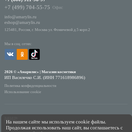
+7 (499) 704-55-75
Офис
info@amarylis.ru
eshop@amarylis.ru
125481, Россия, г. Москва ул. Фомичевой д.5 корп.2
Мы в соц. сетях:
2026 © «Амарилис» | Магазин косметики
ИП Василечко С.И. (ИНН 771618986896)
Политика конфиденциальности
Использование cookie
На нашем сайте мы используем cookie файлы.
Продолжая использовать наш сайт, вы соглашаетесь с
*Обращаем Ваше внимание на то, что данный интернет-сайт носит исключительно