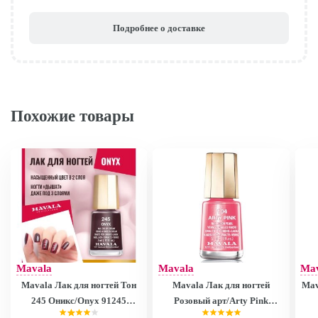
Подробнее о доставке
Похожие товары
Mavala
Mavala
Ma
Mavala Лак для ногтей Тон
Mavala Лак для ногтей
Mav
245 Оникс/Onyx 91245
Розовый арт/Arty Pink
9091245
9091104