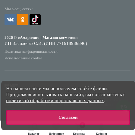
Мы в соц. сетях:
2026 © «Амарилис» | Магазин косметики
ИП Василечко С.И. (ИНН 771618986896)
Политика конфиденциальности
Использование cookie
На нашем сайте мы используем cookie файлы.
Продолжая использовать наш сайт, вы соглашаетесь с
*Обращаем Ваше внимание на то, что данный интернет-сайт носит исключительно
политикой обработки персональных данных
.
информационный характер и ни при каких условиях не является публичной офертой,
определяемой положениями Статьи 437 Гражданского кодекса Российской
Федерации.
Согласен
0
Каталог
Избранное
Корзина
Кабинет