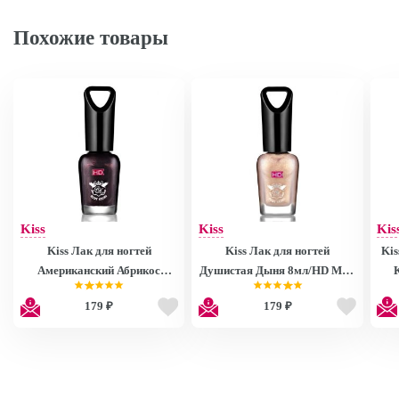
Похожие товары
Kiss
Kiss
Kis
Kiss Лак для ногтей
Kiss Лак для ногтей
Kis
Американский Абрикос
Душистая Дыня 8мл/HD Mini
8мл/HD Mini Nail Polish
Nail Polish MNP27
179 ₽
179 ₽
MNP28