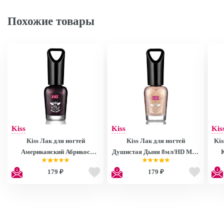
Похожие товары
Kiss
Kiss
Kis
Kiss Лак для ногтей
Kiss Лак для ногтей
Kis
Американский Абрикос
Душистая Дыня 8мл/HD Mini
8мл/HD Mini Nail Polish
Nail Polish MNP27
179 ₽
179 ₽
MNP28