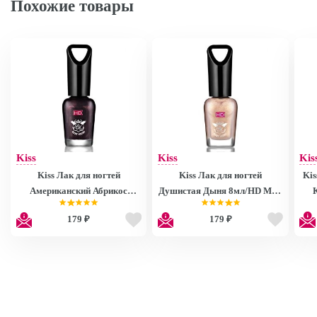
Похожие товары
Kiss
Kiss
Kis
Kiss Лак для ногтей
Kiss Лак для ногтей
Kis
Американский Абрикос
Душистая Дыня 8мл/HD Mini
8мл/HD Mini Nail Polish
Nail Polish MNP27
179 ₽
179 ₽
MNP28