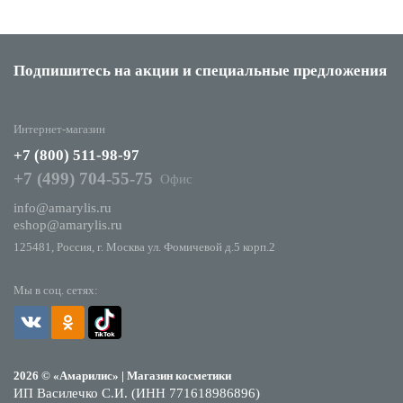
Подпишитесь на акции
и специальные предложения
Интернет-магазин
+7 (800) 511-98-97
+7 (499) 704-55-75
Офис
info@amarylis.ru
eshop@amarylis.ru
125481, Россия, г. Москва ул. Фомичевой д.5 корп.2
Мы в соц. сетях:
2026 © «Амарилис» | Магазин косметики
ИП Василечко С.И. (ИНН 771618986896)