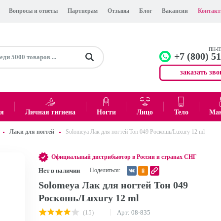
Вопросы и ответы
Партнерам
Отзывы
Блог
Вакансии
Контак
ПН-ПТ
+7 (800) 5
заказать зво
+7 (499)
Офис
ея
Личная гигиена
Ногти
Лицо
Тело
Ма
Лаки для ногтей
Solomeya Лак для ногтей Тон 049 Роскошь/Luxury 12 ml
0
₽
Итого:
Официальный дистрибьютор в России и странах СНГ
Нет в наличии
Поделиться:
Solomeya Лак для ногтей Тон 049
Роскошь/Luxury 12 ml
(15)
Арт: 08-835