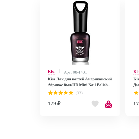
Kiss
Ki
Арт: 08-1431
Kiss Лак для ногтей Американский
Ki
Абрикос 8мл/HD Mini Nail Polish
Ды
MNP28
MN
(33)
179 ₽
17