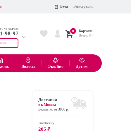
ты
Вход
Регистрация
 - 10:00-19:00
Корзина
0
11-98-97
Всего:
0
₽
нок
 704-55-75
показать все товары
кияж
Волосы
Эко/Био
Детям
Оформить
Доставка
в г.
Москва
Бесплатно от 3000 р.
Boxberry
205
₽