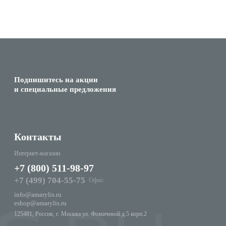
Подпишитесь на акции
и специальные предложения
Контакты
Интернет-магазин
+7 (800) 511-98-97
+7 (499) 704-55-75
Офис
info@amarylis.ru
eshop@amarylis.ru
125481, Россия, г. Москва ул. Фомичевой д.5 корп.2