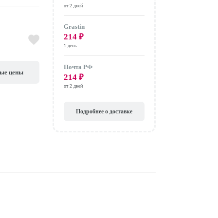
от 2 дней
Grastin
214
₽
1 день
Почта РФ
вые цены
214
₽
от 2 дней
Подробнее о доставке