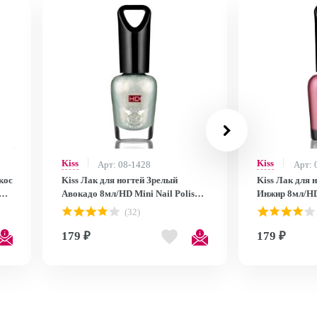
Kiss
Kiss
Арт: 08-1428
Арт: 
кос
Kiss Лак для ногтей Зрелый
Kiss Лак для 
Авокадо 8мл/HD Mini Nail Polish
Инжир 8мл/HD 
MNP25
MNP24
(32)
179 ₽
179 ₽