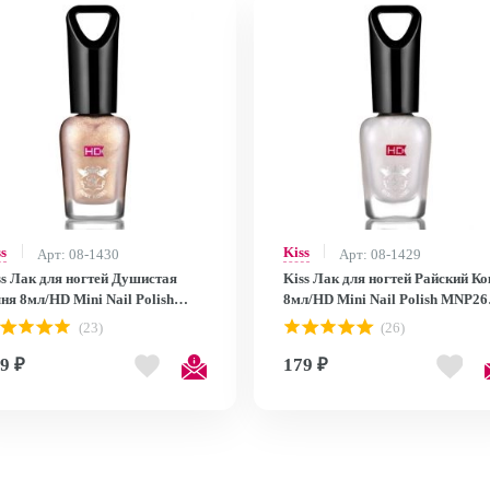
ss
Kiss
Арт: 08-1430
Арт: 08-1429
ss Лак для ногтей Душистая
Kiss Лак для ногтей Райский Ко
ня 8мл/HD Mini Nail Polish
8мл/HD Mini Nail Polish MNP26
P27
MNP26
(23)
(26)
9 ₽
179 ₽