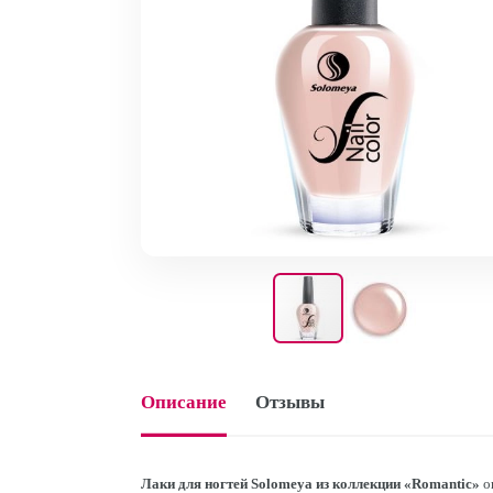
Описание
Отзывы
Лаки для ногтей Solomeya из коллекции «Romantic»
о