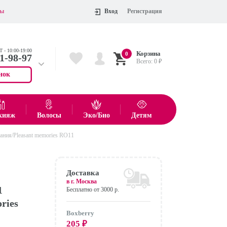
ты
Вход
Регистрация
 - 10:00-19:00
Корзина
0
11-98-97
Всего:
0
₽
нок
 704-55-75
показать все товары
кияж
Волосы
Эко/Био
Детям
ания/Pleasant memories RO11
Оформить
Доставка
в г.
Москва
1
Бесплатно от 3000 р.
ries
Boxberry
205
₽