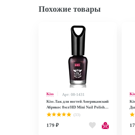
Похожие товары
Kiss
Ki
Арт: 08-1431
Kiss Лак для ногтей Американский
Ki
Абрикос 8мл/HD Mini Nail Polish
Ды
MNP28
MN
(33)
179 ₽
17