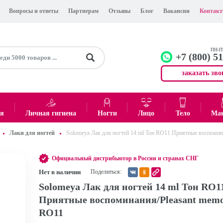
Вопросы и ответы
Партнерам
Отзывы
Блог
Вакансии
Контак
ПН-ПТ
+7 (800) 5
заказать зво
+7 (499)
Офис
ея
Личная гигиена
Ногти
Лицо
Тело
Ма
Лаки для ногтей
Solomeya Лак для ногтей 14 ml Тон RO11 Приятные воспомин
0
₽
Итого:
Официальный дистрибьютор в России и странах СНГ
Нет в наличии
Поделиться:
Solomeya Лак для ногтей 14 ml Тон RO1
Приятные воспоминания/Pleasant memo
RO11