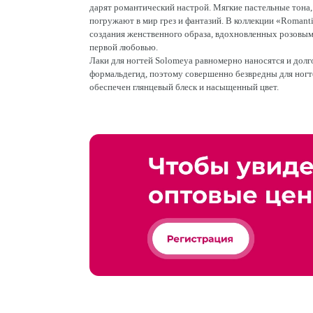
дарят романтический настрой. Мягкие пастельные тона,
погружают в мир грез и фантазий. В коллекции «Romant
создания женственного образа, вдохновленных розовы
первой любовью.
Лаки для ногтей Solomeya равномерно наносятся и долг
формальдегид, поэтому совершенно безвредны для ногт
обеспечен глянцевый блеск и насыщенный цвет.