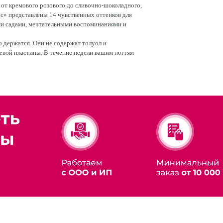
 от кремового розового до сливочно-шоколадного,
ic» представлены 14 чувственных оттенков для
ми садами, мечтательными воспоминаниями и
о держатся. Они не содержат толуол и
евой пластины. В течение недели вашим ногтям