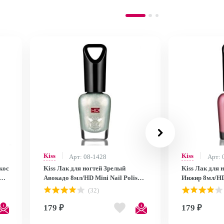
Kiss
Kiss
Арт: 08-1428
Арт: 
кос
Kiss Лак для ногтей Зрелый
Kiss Лак для 
Авокадо 8мл/HD Mini Nail Polish
Инжир 8мл/HD 
MNP25
MNP24
(32)
179 ₽
179 ₽