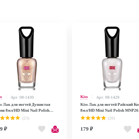
ss
Kiss
Арт: 08-1430
Арт: 08-1429
ss Лак для ногтей Душистая
Kiss Лак для ногтей Райский Ко
ня 8мл/HD Mini Nail Polish
8мл/HD Mini Nail Polish MNP26
P27
MNP26
(23)
(26)
9 ₽
179 ₽