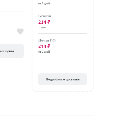
от 2 дней
Grastin
214
₽
1 день
Почта РФ
214
₽
вые цены
от 2 дней
Подробнее о доставке