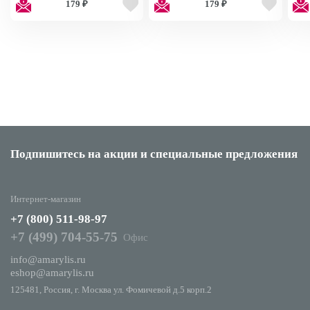
179 ₽
179 ₽
MNP28
Подпишитесь на акции
и специальные предложения
Интернет-магазин
+7 (800) 511-98-97
+7 (499) 704-55-75
Офис
info@amarylis.ru
eshop@amarylis.ru
125481, Россия, г. Москва ул. Фомичевой д.5 корп.2