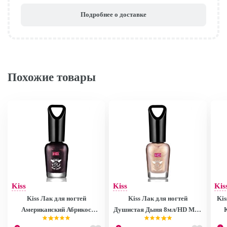
Подробнее о доставке
Похожие товары
Kiss
Kiss
Kis
Kiss Лак для ногтей
Kiss Лак для ногтей
Kis
Американский Абрикос
Душистая Дыня 8мл/HD Mini
8мл/HD Mini Nail Polish
Nail Polish MNP27