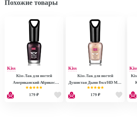
Похожие товары
Kiss
Kiss
Kis
Kiss Лак для ногтей
Kiss Лак для ногтей
Kis
Американский Абрикос
Душистая Дыня 8мл/HD Mini
8мл/HD Mini Nail Polish
Nail Polish MNP27
179 ₽
179 ₽
MNP28