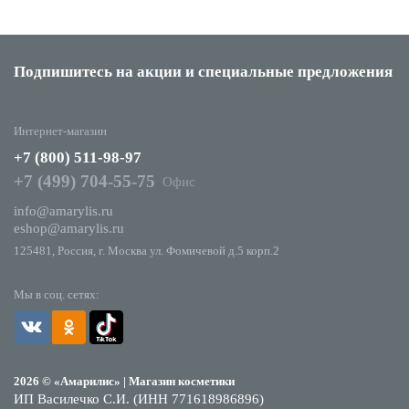
Подпишитесь на акции
и специальные предложения
Интернет-магазин
+7 (800) 511-98-97
+7 (499) 704-55-75
Офис
info@amarylis.ru
eshop@amarylis.ru
125481, Россия, г. Москва ул. Фомичевой д.5 корп.2
Мы в соц. сетях:
2026 © «Амарилис» | Магазин косметики
ИП Василечко С.И. (ИНН 771618986896)