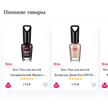
Похожие товары
Kiss
Kiss
Kis
Kiss Лак для ногтей
Kiss Лак для ногтей
Kis
Американский Абрикос
Душистая Дыня 8мл/HD Mini
8мл/HD Mini Nail Polish
Nail Polish MNP27
179 ₽
179 ₽
MNP28