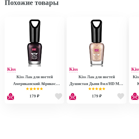
Похожие товары
Kiss
Kiss
Kis
Kiss Лак для ногтей
Kiss Лак для ногтей
Kis
Американский Абрикос
Душистая Дыня 8мл/HD Mini
8мл/HD Mini Nail Polish
Nail Polish MNP27
179 ₽
179 ₽
MNP28