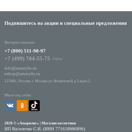
Подпишитесь на акции
и специальные предложения
Интернет-магазин
+7 (800) 511-98-97
+7 (499) 704-55-75
Офис
info@amarylis.ru
eshop@amarylis.ru
125481, Россия, г. Москва ул. Фомичевой д.5 корп.2
Мы в соц. сетях:
2026 © «Амарилис» | Магазин косметики
ИП Василечко С.И. (ИНН 771618986896)