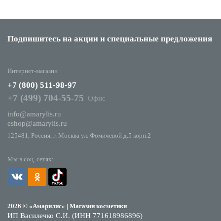
Подпишитесь на акции
и специальные предложения
Интернет-магазин
+7 (800) 511-98-97
+7 (499) 704-55-75
Офис
info@amarylis.ru
eshop@amarylis.ru
125481, Россия, г. Москва ул. Фомичевой д.5 корп.2
Мы в соц. сетях:
2026 © «Амарилис» | Магазин косметики
ИП Василечко С.И. (ИНН 771618986896)