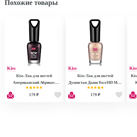
Похожие товары
Kiss
Kiss
Kis
Kiss Лак для ногтей
Kiss Лак для ногтей
Kis
Американский Абрикос
Душистая Дыня 8мл/HD Mini
8мл/HD Mini Nail Polish
Nail Polish MNP27
179 ₽
179 ₽
MNP28