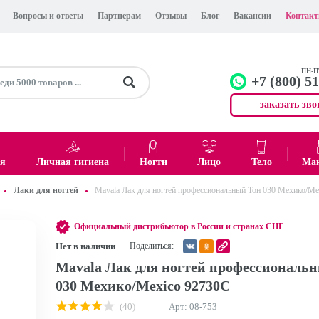
Вопросы и ответы
Партнерам
Отзывы
Блог
Вакансии
Контак
ПН-ПТ
+7 (800) 5
заказать зво
+7 (499)
Офис
ея
Личная гигиена
Ногти
Лицо
Тело
Ма
Лаки для ногтей
Mavala Лак для ногтей профессиональный Тон 030 Мехико/Me
0
₽
Итого:
Официальный дистрибьютор в России и странах СНГ
Нет в наличии
Поделиться:
Mavala Лак для ногтей профессиональ
030 Мехико/Mexico 92730C
(40)
Арт: 08-753