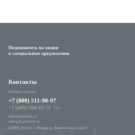
Подпишитесь на акции
и специальные предложения
Контакты
Интернет-магазин
+7 (800) 511-98-97
+7 (499) 704-55-75
Офис
info@amarylis.ru
eshop@amarylis.ru
125481, Россия, г. Москва ул. Фомичевой д.5 корп.2