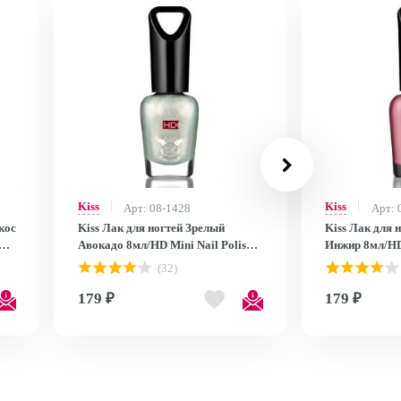
Kiss
Kiss
Арт: 08-1428
Арт: 
кос
Kiss Лак для ногтей Зрелый
Kiss Лак для 
Авокадо 8мл/HD Mini Nail Polish
Инжир 8мл/HD 
MNP25
MNP24
(32)
179 ₽
179 ₽