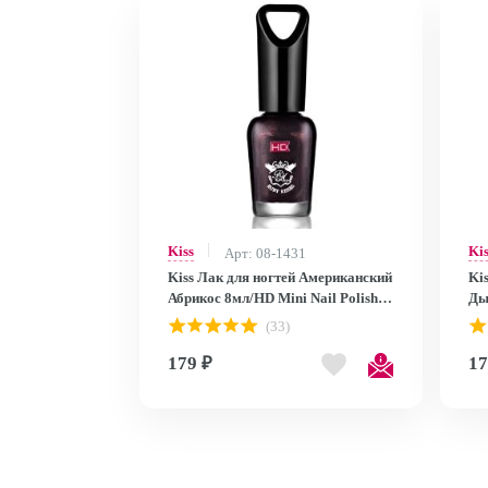
Kiss
Ki
Арт: 08-1431
Kiss Лак для ногтей Американский
Ki
Абрикос 8мл/HD Mini Nail Polish
Ды
MNP28
MN
(33)
179 ₽
17