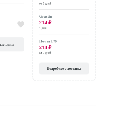
от 2 дней
Grastin
214
₽
1 день
Почта РФ
вые цены
214
₽
от 2 дней
Подробнее о доставке