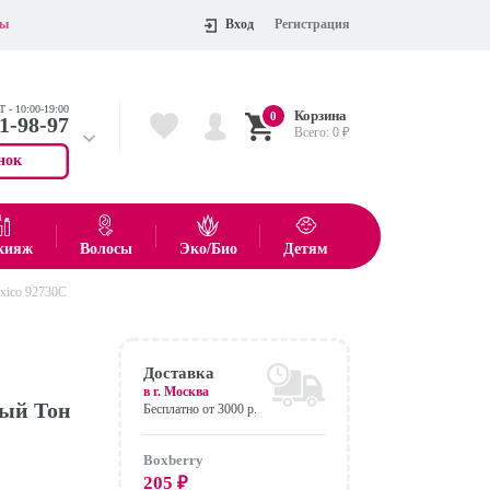
ты
Вход
Регистрация
 - 10:00-19:00
Корзина
0
11-98-97
Всего:
0
₽
нок
 704-55-75
показать все товары
кияж
Волосы
Эко/Био
Детям
xico 92730C
Оформить
Доставка
в г.
Москва
ный Тон
Бесплатно от 3000 р.
Boxberry
205
₽