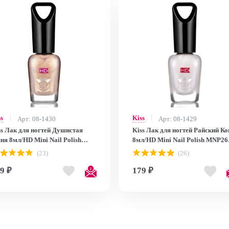
ss
Kiss
Арт: 08-1430
Арт: 08-1429
ss Лак для ногтей Душистая
Kiss Лак для ногтей Райский Ко
ня 8мл/HD Mini Nail Polish
8мл/HD Mini Nail Polish MNP26
P27
MNP26
(23)
(26)
9 ₽
179 ₽