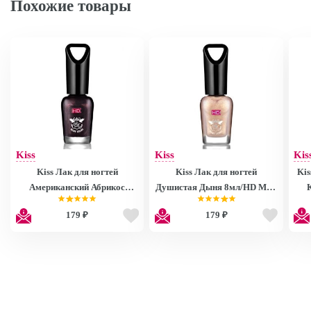
Похожие товары
Kiss
Kiss
Kis
Kiss Лак для ногтей
Kiss Лак для ногтей
Kis
Американский Абрикос
Душистая Дыня 8мл/HD Mini
8мл/HD Mini Nail Polish
Nail Polish MNP27
179 ₽
179 ₽
MNP28