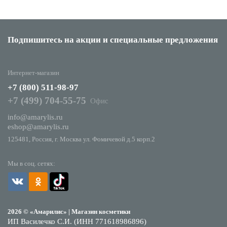
Подпишитесь на акции
и специальные предложения
Интернет-магазин
+7 (800) 511-98-97
+7 (499) 704-55-75
Офис
info@amarylis.ru
eshop@amarylis.ru
125481, Россия, г. Москва ул. Фомичевой д.5 корп.2
Мы в соц. сетях:
2026 © «Амарилис» | Магазин косметики
ИП Василечко С.И. (ИНН 771618986896)