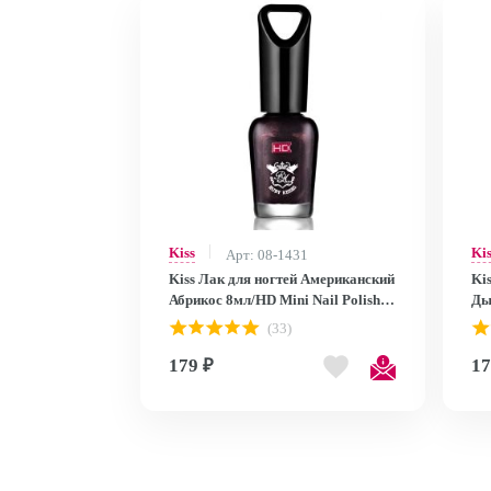
Kiss
Ki
Арт: 08-1431
Kiss Лак для ногтей Американский
Ki
Абрикос 8мл/HD Mini Nail Polish
Ды
MNP28
MN
(33)
179 ₽
17