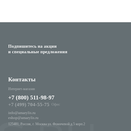
Подпишитесь на акции
и специальные предложения
Контакты
Интернет-магазин
+7 (800) 511-98-97
+7 (499) 704-55-75
Офис
info@amarylis.ru
eshop@amarylis.ru
125481, Россия, г. Москва ул. Фомичевой д.5 корп.2