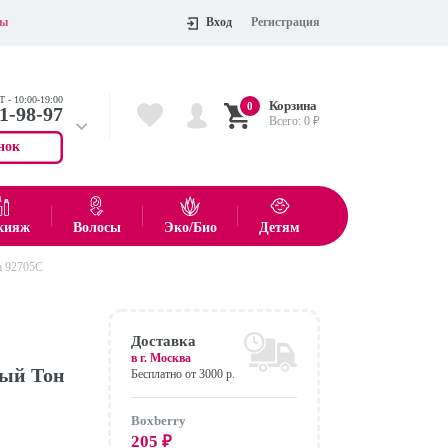
ты
Вход
Регистрация
 - 10:00-19:00
Корзина
0
11-98-97
Всего:
0
₽
нок
 704-55-75
показать все товары
кияж
Волосы
Эко/Био
Детям
a 92705С
Оформить
Доставка
в г.
Москва
ный Тон
Бесплатно от 3000 р.
Boxberry
205
₽