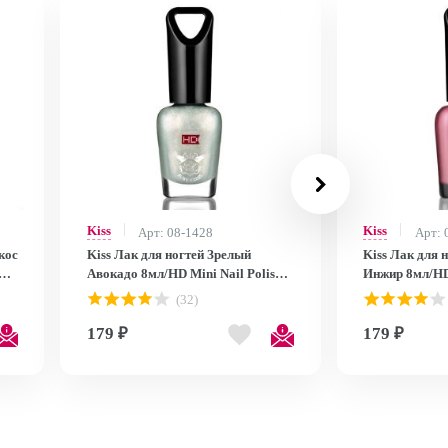
Kiss
Kiss
Арт: 08-1428
Арт: 
кос
Kiss Лак для ногтей Зрелый
Kiss Лак для 
Авокадо 8мл/HD Mini Nail Polish
Инжир 8мл/HD 
MNP25
MNP24
(32)
179 ₽
179 ₽