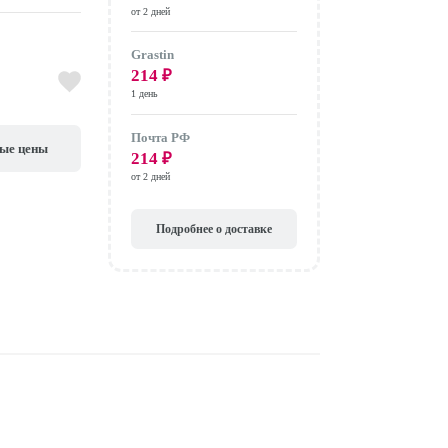
от 2 дней
Grastin
214
₽
1 день
Почта РФ
вые цены
214
₽
от 2 дней
Подробнее о доставке