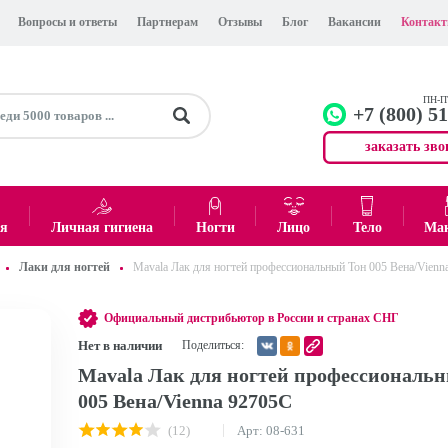
Вопросы и ответы
Партнерам
Отзывы
Блог
Вакансии
Контак
ПН-ПТ
+7 (800) 5
заказать зво
+7 (499)
Офис
ея
Личная гигиена
Ногти
Лицо
Тело
Ма
Лаки для ногтей
Mavala Лак для ногтей профессиональный Тон 005 Вена/Vienn
0
₽
Итого:
Официальный дистрибьютор в России и странах СНГ
Нет в наличии
Поделиться:
Mavala Лак для ногтей профессиональ
005 Вена/Vienna 92705С
(12)
Арт: 08-631