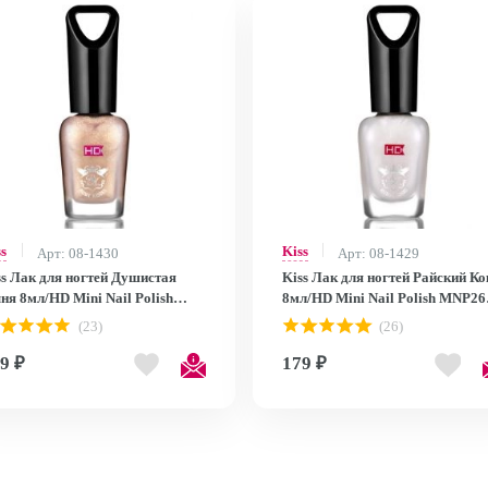
ss
Kiss
Арт: 08-1430
Арт: 08-1429
ss Лак для ногтей Душистая
Kiss Лак для ногтей Райский Ко
ня 8мл/HD Mini Nail Polish
8мл/HD Mini Nail Polish MNP26
P27
MNP26
(23)
(26)
9 ₽
179 ₽