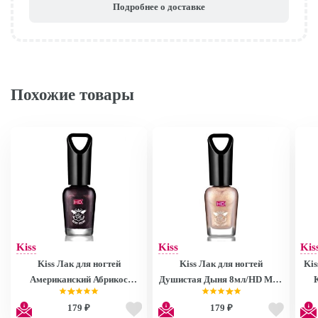
Подробнее о доставке
Похожие товары
Kiss
Kiss
Kis
Kiss Лак для ногтей
Kiss Лак для ногтей
Kis
Американский Абрикос
Душистая Дыня 8мл/HD Mini
8мл/HD Mini Nail Polish
Nail Polish MNP27
179 ₽
179 ₽
MNP28