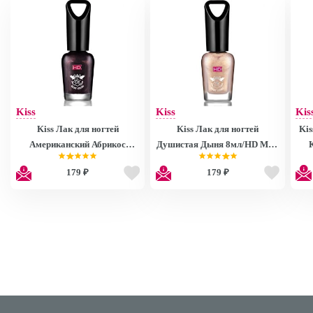
Kiss
Kiss
Kis
Kiss Лак для ногтей
Kiss Лак для ногтей
Kis
Американский Абрикос
Душистая Дыня 8мл/HD Mini
8мл/HD Mini Nail Polish
Nail Polish MNP27
179 ₽
179 ₽
MNP28