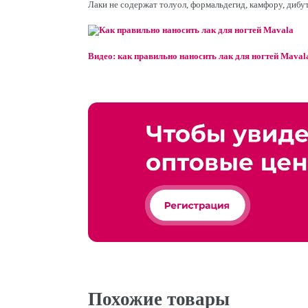
Лаки не содержат толуол, формальдегид, камфору, дибут
Видео: как правильно наносить лак для ногтей Maval
Похожие товары