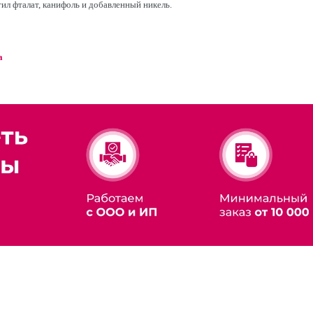
ил фталат, канифоль и добавленный никель.
a