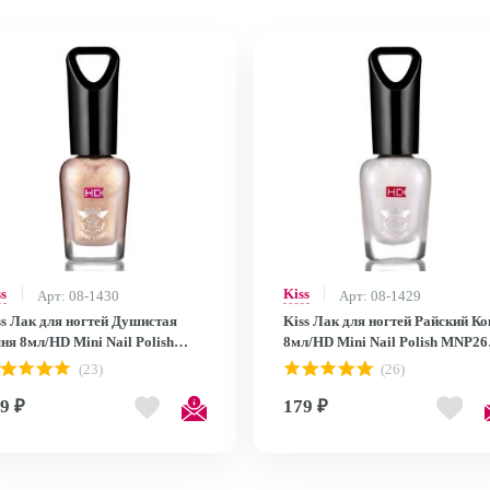
ss
Kiss
Арт: 08-1430
Арт: 08-1429
ss Лак для ногтей Душистая
Kiss Лак для ногтей Райский Ко
ня 8мл/HD Mini Nail Polish
8мл/HD Mini Nail Polish MNP26
P27
MNP26
(23)
(26)
9 ₽
179 ₽