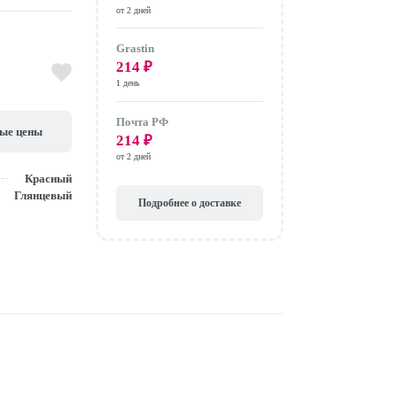
от 2 дней
Grastin
214
₽
1 день
Почта РФ
вые цены
214
₽
от 2 дней
Красный
Глянцевый
Подробнее о доставке