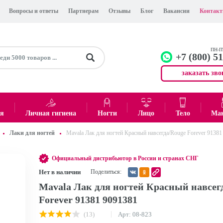
Вопросы и ответы
Партнерам
Отзывы
Блог
Вакансии
Контак
ПН-ПТ
+7 (800) 5
заказать зво
+7 (499)
Офис
ея
Личная гигиена
Ногти
Лицо
Тело
Ма
Лаки для ногтей
Mavala Лак для ногтей Красный навсегда/Rouge Forever 91381
0
₽
Итого:
Официальный дистрибьютор в России и странах СНГ
Нет в наличии
Поделиться:
Mavala Лак для ногтей Красный навсег
Forever 91381 9091381
(13)
Арт: 08-823