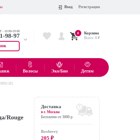
ты
Вход
Регистрация
 - 10:00-19:00
Корзина
0
11-98-97
Всего:
0
₽
нок
 704-55-75
показать все товары
кияж
Волосы
Эко/Био
Детям
 9091381
Оформить
Доставка
в г.
Москва
да/Rouge
Бесплатно от 3000 р.
Boxberry
205
₽