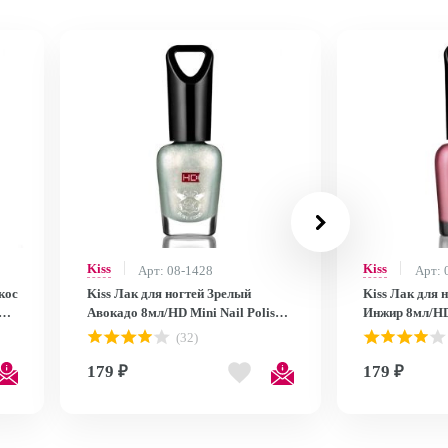
Kiss
Kiss
Арт: 08-1428
Арт: 
кос
Kiss Лак для ногтей Зрелый
Kiss Лак для 
Авокадо 8мл/HD Mini Nail Polish
Инжир 8мл/HD 
MNP25
MNP24
(32)
179 ₽
179 ₽