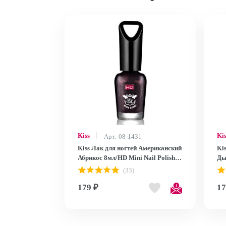
Kiss
Ki
Арт: 08-1431
Kiss Лак для ногтей Американский
Ki
Абрикос 8мл/HD Mini Nail Polish
Ды
MNP28
MN
(33)
179 ₽
17