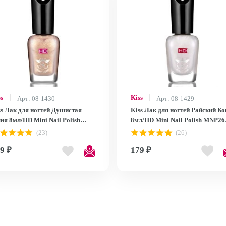
ss
Kiss
Арт: 08-1430
Арт: 08-1429
ss Лак для ногтей Душистая
Kiss Лак для ногтей Райский Ко
ня 8мл/HD Mini Nail Polish
8мл/HD Mini Nail Polish MNP26
P27
MNP26
(23)
(26)
9 ₽
179 ₽