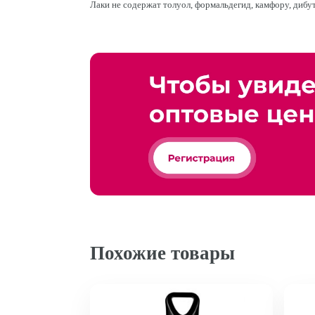
Лаки не содержат толуол, формальдегид, камфору, дибут
Похожие товары