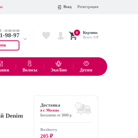
ты
Вход
Регистрация
 - 10:00-19:00
Корзина
0
11-98-97
Всего:
0
₽
нок
 704-55-75
показать все товары
кияж
Волосы
Эко/Био
Детям
Оформить
Доставка
в г.
Москва
ий Denim
Бесплатно от 3000 р.
Boxberry
205
₽