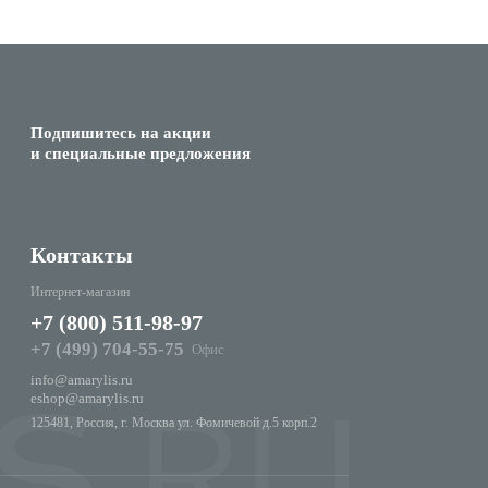
Подпишитесь на акции
и специальные предложения
Контакты
Интернет-магазин
+7 (800) 511-98-97
+7 (499) 704-55-75
Офис
info@amarylis.ru
eshop@amarylis.ru
125481, Россия, г. Москва ул. Фомичевой д.5 корп.2