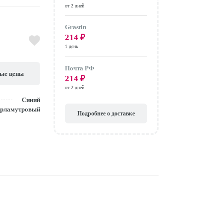
от 2 дней
Grastin
214
₽
1 день
Почта РФ
вые цены
214
₽
от 2 дней
Синий
рламутровый
Подробнее о доставке