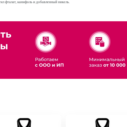
ил фталат, канифоль и добавленный никель.