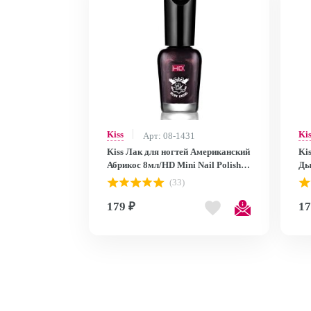
Kiss
Ki
Арт: 08-1431
Kiss Лак для ногтей Американский
Ki
Абрикос 8мл/HD Mini Nail Polish
Ды
MNP28
MN
(33)
179 ₽
17