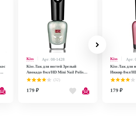
Kiss
Kiss
Арт: 08-1428
Арт: 
кос
Kiss Лак для ногтей Зрелый
Kiss Лак для 
Авокадо 8мл/HD Mini Nail Polish
Инжир 8мл/HD 
MNP25
MNP24
(32)
179 ₽
179 ₽