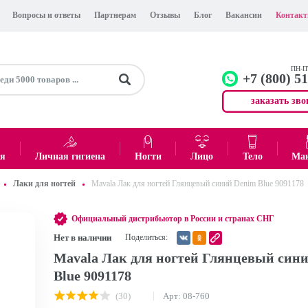
Вопросы и ответы
Партнерам
Отзывы
Блог
Вакансии
Контак
ПН-ПТ
+7 (800) 5
заказать зво
+7 (499)
Офис
ея
Личная гигиена
Ногти
Лицо
Тело
Ма
Лаки для ногтей
Mavala Лак для ногтей Глянцевый синий Denim Blue 9091178
0
₽
Итого:
Официальный дистрибьютор в России и странах СНГ
Нет в наличии
Поделиться:
Mavala Лак для ногтей Глянцевый син
Blue 9091178
(30)
Арт: 08-760