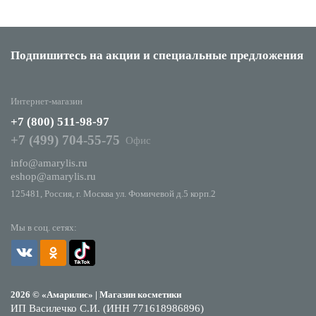
Подпишитесь на акции
и специальные предложения
Интернет-магазин
+7 (800) 511-98-97
+7 (499) 704-55-75
Офис
info@amarylis.ru
eshop@amarylis.ru
125481, Россия, г. Москва ул. Фомичевой д.5 корп.2
Мы в соц. сетях:
2026 © «Амарилис» | Магазин косметики
ИП Василечко С.И. (ИНН 771618986896)