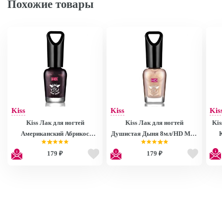
Похожие товары
Kiss
Kiss
Kis
Kiss Лак для ногтей
Kiss Лак для ногтей
Kis
Американский Абрикос
Душистая Дыня 8мл/HD Mini
8мл/HD Mini Nail Polish
Nail Polish MNP27
179 ₽
179 ₽
MNP28