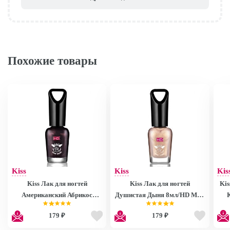
Похожие товары
Kiss
Kiss
Kis
Kiss Лак для ногтей
Kiss Лак для ногтей
Kis
Американский Абрикос
Душистая Дыня 8мл/HD Mini
8мл/HD Mini Nail Polish
Nail Polish MNP27
179 ₽
179 ₽
MNP28