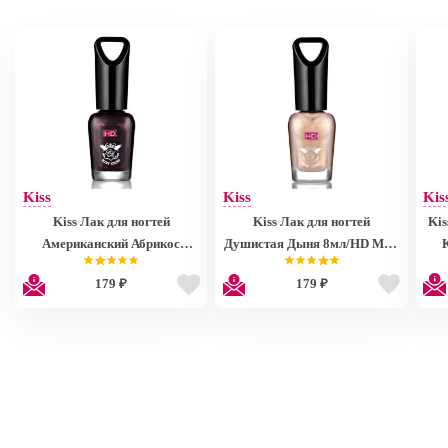
Kiss
Kiss
Kis
Kiss Лак для ногтей
Kiss Лак для ногтей
Kis
Американский Абрикос
Душистая Дыня 8мл/HD Mini
8мл/HD Mini Nail Polish
Nail Polish MNP27
179 ₽
179 ₽
MNP28