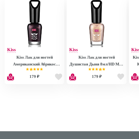
Kiss
Kiss
Kis
Kiss Лак для ногтей
Kiss Лак для ногтей
Kis
Американский Абрикос
Душистая Дыня 8мл/HD Mini
8мл/HD Mini Nail Polish
Nail Polish MNP27
179 ₽
179 ₽
MNP28