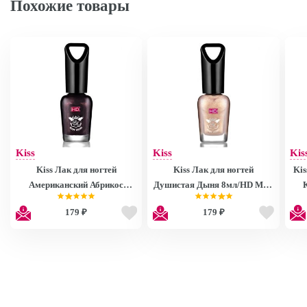
Похожие товары
Kiss
Kiss
Kis
Kiss Лак для ногтей
Kiss Лак для ногтей
Kis
Американский Абрикос
Душистая Дыня 8мл/HD Mini
8мл/HD Mini Nail Polish
Nail Polish MNP27
179 ₽
179 ₽
MNP28