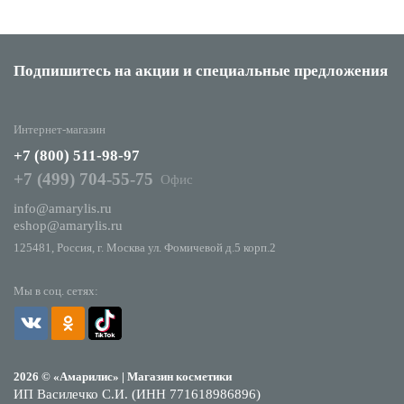
Подпишитесь на акции
и специальные предложения
Интернет-магазин
+7 (800) 511-98-97
+7 (499) 704-55-75
Офис
info@amarylis.ru
eshop@amarylis.ru
125481, Россия, г. Москва ул. Фомичевой д.5 корп.2
Мы в соц. сетях:
2026 © «Амарилис» | Магазин косметики
ИП Василечко С.И. (ИНН 771618986896)