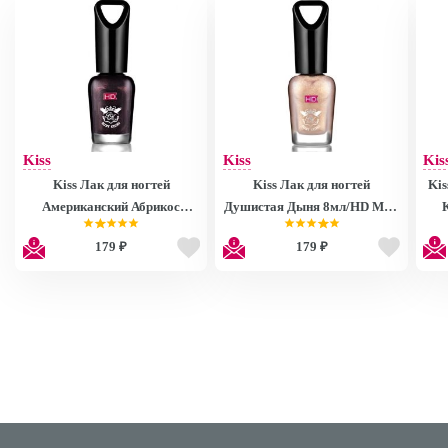
Kiss
Kiss
Kis
Kiss Лак для ногтей
Kiss Лак для ногтей
Kis
Американский Абрикос
Душистая Дыня 8мл/HD Mini
8мл/HD Mini Nail Polish
Nail Polish MNP27
179 ₽
179 ₽
MNP28